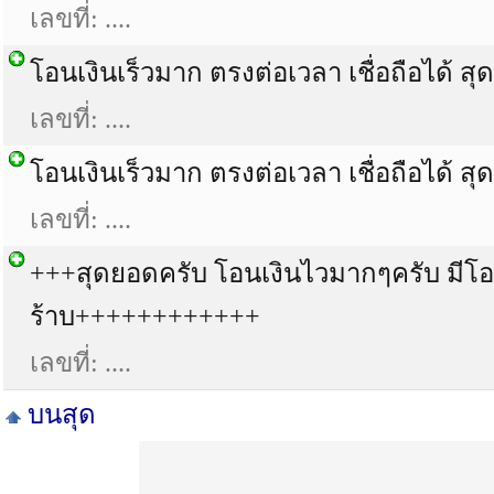
เลขที่: ....
โอนเงินเร็วมาก ตรงต่อเวลา เชื่อถือได้ ส
เลขที่: ....
โอนเงินเร็วมาก ตรงต่อเวลา เชื่อถือได้ ส
เลขที่: ....
+++สุดยอดครับ โอนเงินไวมากๆครับ มีโอ
ร้าบ++++++++++++
เลขที่: ....
บนสุด