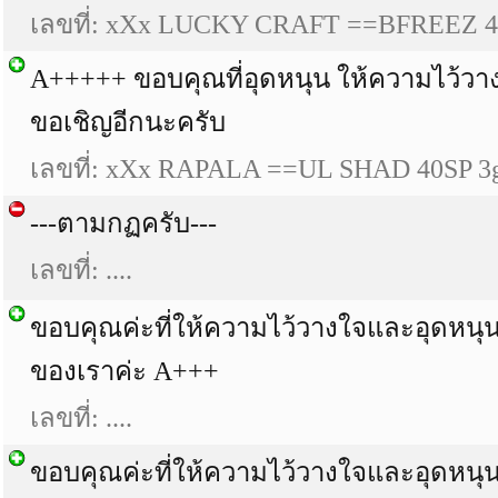
เลขที่: xXx LUCKY CRAFT ==BFREEZ 4
A+++++ ขอบคุณที่อุดหนุน ให้ความไว้วา
ขอเชิญอีกนะครับ
เลขที่: xXx RAPALA ==UL SHAD 40SP 3
---ตามกฏครับ---
เลขที่: ....
ขอบคุณค่ะที่ให้ความไว้วางใจและอุดหนุ
ของเราค่ะ A+++
เลขที่: ....
ขอบคุณค่ะที่ให้ความไว้วางใจและอุดหนุ