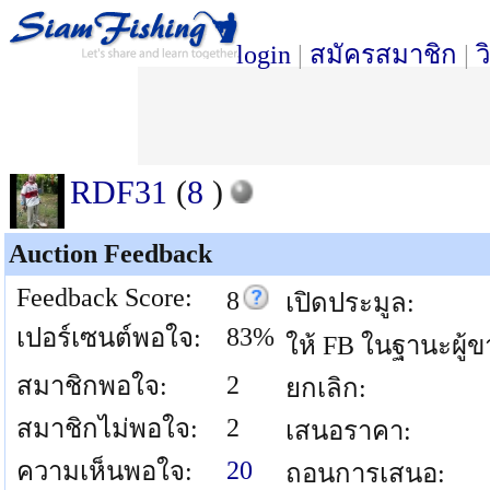
login
|
สมัครสมาชิก
|
ว
RDF31
(
8
)
Auction Feedback
Feedback Score:
8
เปิดประมูล:
83%
เปอร์เซนต์พอใจ:
ให้ FB ในฐานะผู้ข
2
สมาชิกพอใจ:
ยกเลิก:
2
สมาชิกไม่พอใจ:
เสนอราคา:
20
ความเห็นพอใจ:
ถอนการเสนอ: