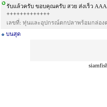
รับแล้วครับ ขอบคุณครับ สวย ส่งเร็ว 
+++++++++++++
เลขที่: ทุ่นและอุปกรณ์ตกปลาพร้อมกล่องต
บนสุด
siamfis