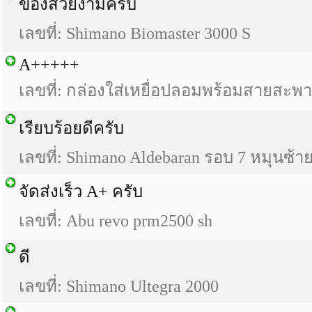
ของสวยงามครับ
เลขที่: Shimano Biomaster 3000 S
A+++++
เลขที่: กล่องใส่เหยื่อปลอมพร้อมสายสะพา
เรียบร้อยดีครับ
เลขที่: Shimano Aldebaran รอบ 7 หมุนซ้า
จัดส่งเร็ว A+ ครับ
เลขที่: Abu revo prm2500 sh
ดี
เลขที่: Shimano Ultegra 2000