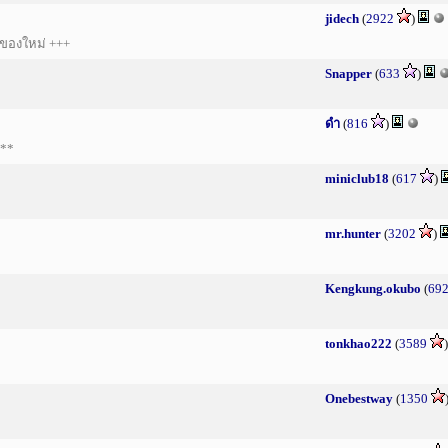
jidech
(
2922
)
y ของใหม่ +++
Snapper
(
633
)
ดำ
(
816
)
***
miniclub18
(
617
)
mr.hunter
(
3202
)
Kengkung.okubo
(
69
tonkhao222
(
3589
Onebestway
(
1350