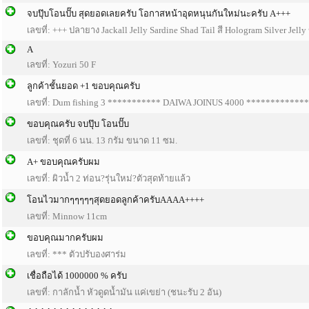
จบปุ๊บโอนปั๊บ สุดยอดเลยครับ โอกาสหน้าอุดหนุนกันใหม่นะครับ A+++
เลขที่: +++ ปลายาง Jackall Jelly Sardine Shad Tail สี Hologram Silver Jell
A
เลขที่: Yozuri 50 F
ลูกค้าชั้นยอด +1 ขอบคุณครับ
เลขที่: Dum fishing 3 *********** DAIWA JOINUS 4000 ************
ขอบคุณครับ จบปุ๊บ โอนปั๊บ
เลขที่: ชุดที่ 6 นน. 13 กรัม ขนาด 11 ซม.
A+ ขอบคุณครับผม
เลขที่: ผิวน้ำ 2 ท่อน?รุ่นใหม่?ตัวสุดท้ายแล้ว
โอนไวมากๆๆๆๆๆสุดยอดลูกค้าครับAAAA++++
เลขที่: Minnow 11cm
ขอบคุณมากครับผม
เลขที่: *** ตัวปรับองศาร่ม
เชื่อถือได้ 1000000 % ครับ
เลขที่: กาลักน้ำ หัวดูดน้ำมัน แค่เขย่า (ชนะรับ 2 อัน)