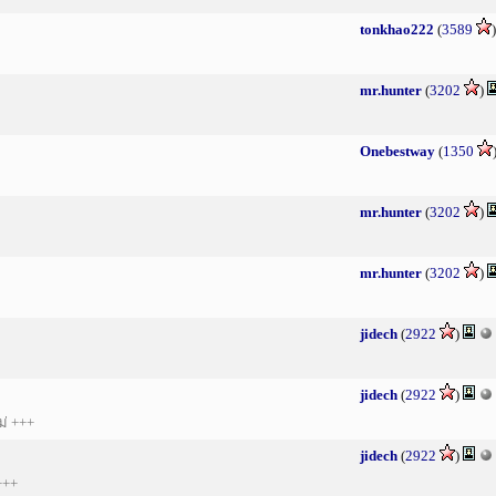
tonkhao222
(
3589
mr.hunter
(
3202
)
Onebestway
(
1350
mr.hunter
(
3202
)
mr.hunter
(
3202
)
jidech
(
2922
)
jidech
(
2922
)
ม่ +++
jidech
(
2922
)
+++