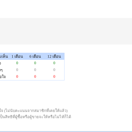
เห็น
1 เดือน
6 เดือน
12 เดือน
0
0
0
จ
0
0
0
งๆ
0
0
0
อใจ
่พอใจ (ไม่นับคะแนนจากสมาชิกที่เคยให้แล้ว)
ทธิที่ผู้ซื้อหรือผู้ขายจะให้หรือไม่ไห้ก็ได้