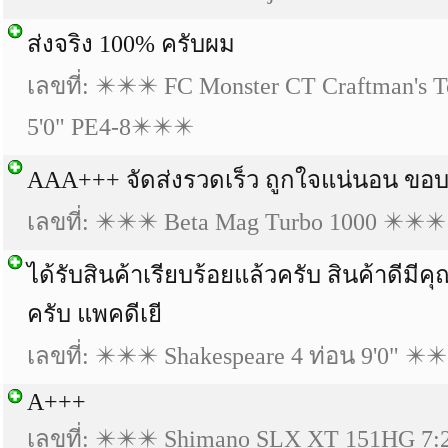
ส่งจริง 100% ครับผม
เลขที่: ✴️✴️✴️ FC Monster CT Craftman's 
5'0" PE4-8✴️✴️✴️
AAA+++ จัดส่งรวดเร็ว ถูกใจแน่นอน ข
เลขที่: ✴️✴️✴️ Beta Mag Turbo 1000 ✴️✴️✴️
ได้รับสินค้าเรียบร้อยแล้วครับ สินค้าดีมี
ครับ แพคดีเยี
เลขที่: ✴️✴️✴️ Shakespeare 4 ท่อน 9'0" ✴️✴
A+++
เลขที่: ✴️✴️✴️ Shimano SLX XT 151HG 7:2