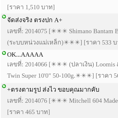
[ราคา 1,510 บาท]
จัดส่งจริง ตรงปก A+
เลขที่:
2014075 [✴️✴️✴️ Shimano Bantam
(ระบบหน่วงแม่เหล็ก)✴️✴️✴️] [ราคา 533 บ
OK...AAAAA
เลขที่:
2014066 [✴️✴️✴️ (ปลาเงิน) Loomis
Twin Super 10'0" 50-100g.✴️✴️✴️] [ราคา 
+ตรงตามรูป ส่งไว ขอบคุณมากคับ
เลขที่:
2014076 [✴️✴️✴️ Mitchell 604 Made 
[ราคา 465 บาท]