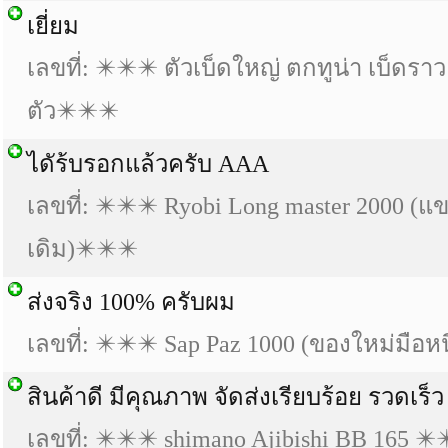
เยี่ยม
เลขที่: ✴️✴️✴️ ตัวเบ็ดใหญ่ ตกทูน่า เบ็ดร
ตัว✴️✴️✴️
ไดัร้บรอกแล้วครับ AAA
เลขที่: ✴️✴️✴️ Ryobi Long master 2000 (แ
เดิม)✴️✴️✴️
ส่งจริง 100% ครับผม
เลขที่: ✴️✴️✴️ Sap Paz 1000 (ของใหม่มือหนึ
สินค้าดี มีคุณภาพ จัดส่งเรียบร้อย รวดเร็ว
เลขที่: ✴️✴️✴️ shimano Ajibishi BB 165 ✴️✴