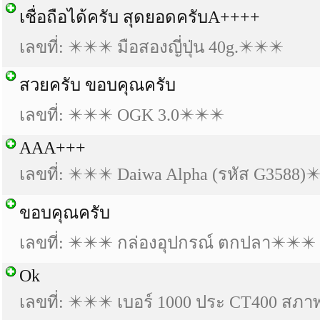
เชื่อถือได้ครับ สุดยอดครับA++++
เลขที่: ✴️✴️✴️ มือสองญี่ปุ่น 40g.✴️✴️✴️
สวยครับ ขอบคุณครับ
เลขที่: ✴️✴️✴️ OGK 3.0✴️✴️✴️
AAA+++
เลขที่: ✴️✴️✴️ Daiwa Alpha (รหัส G3588)✴
ขอบคุณครับ
เลขที่: ✴️✴️✴️ กล่องอุปกรณ์ ตกปลา✴️✴️✴️
Ok
เลขที่: ✴️✴️✴️ เบอร์ 1000 ประ CT400 สภ