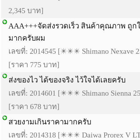
2,345 บาท]
AAA+++จัดส่งรวดเร็ว สินค้าคุณภาพ ถู
มากครับผม
เลขที่:
2014545 [✴️✴️✴️ Shimano Nexave 
[ราคา 775 บาท]
ส่งของไว ได้ของจริง ไว้ใจได้เลยครับ
เลขที่:
2014601 [✴️✴️✴️ Shimano Sienna 2
[ราคา 678 บาท]
สวยงามเกินราคามากครับ
เลขที่:
2014318 [✴️✴️✴️ Daiwa Prorex V L