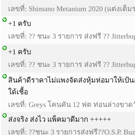
เลขที่: Shimano Metanium 2020 (แต่งเต็
+1 ครับ
เลขที่: ?? ชนะ 3 รายการ ส่งฟรี ?? Jitterb
+1 ครับ
เลขที่: ?? ชนะ 3 รายการ ส่งฟรี ?? Jitterb
สินค้าดีราคาไม่แพงจัดส่งหุ้มห่อมาให้เป้นอย
ใด้เชื้อ
เลขที่: Greys โคนคัน 12 ฟต ท่อนล่างขาดวั
ส่งจริง ส่งไว แพ็คมาดีมาก +++++
เลขที่: ??ชนะ 3 รายการส่งฟรี??O.S.P. Buz