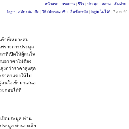
หน้าแรก
|
กระดาน
|
รีวิว
|
ประมูล
|
ตลาด
|
เปิดท้าย
login
|
สมัครสมาชิก
|
วิธีสมัครสมาชิก
|
ลืมชื่อ/รหัส
|
login ไม่ได้?
|
7 ส.ค. 69
ค้าที่เหมาะสม
ี้เพราะการประมูล
ที่เปิดให้ผู้สนใจ
เสนอราคาไม่ต้อง
สูงกว่าราคาสูงสุด
คาะราคาแข่งให้ไป
้ผู้สนใจเข้ามาเสนอ
ระกอบได้ที่
รเปิดประมูล ท่าน
รประมูล ท่านจะเสีย