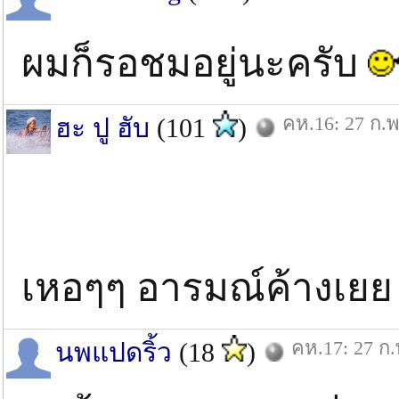
ผมก็รอชมอยู่นะครับ
คห.16: 27 ก.พ
ฮะ ปู ฮับ
(101
)
เหอๆๆ อารมณ์ค้างเย
คห.17: 27 ก.
นพแปดริ้ว
(18
)