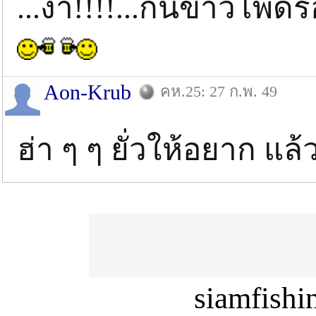
...ง่า!!!!...กินข้าวโพ
Aon-Krub
คห.25: 27 ก.พ. 49
ฮ่า ๆ ๆ ยั่วให้อยาก แ
siamfish