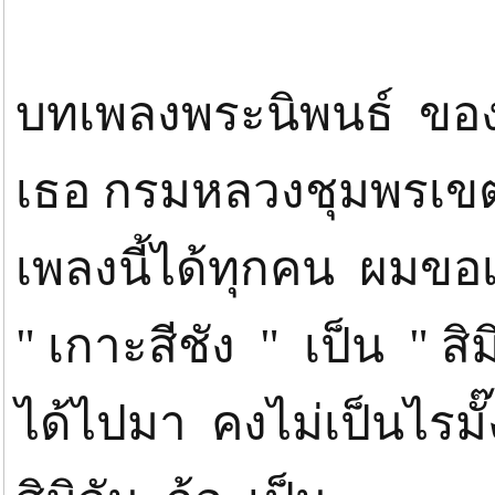
บทเพลงพระนิพนธ์ ของ
เธอ กรมหลวงชุมพรเขตอุ
เพลงนี้ได้ทุกคน ผมขอเ
" เกาะสีชัง " เป็น " สิม
ได้ไปมา คงไม่เป็นไรมั