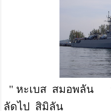
" หะเบส สมอพลัน อ
ลัดไป สิมิลัน จนก