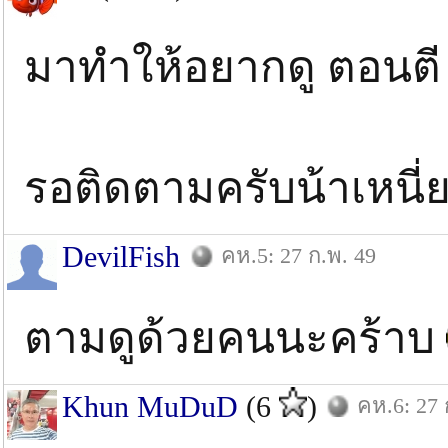
มาทำให้อยากดู ตอนต
รอติดตามครับน้าเหนี่
DevilFish
คห.5: 27 ก.พ. 49
ตามดูด้วยคนนะคร้าบ
Khun MuDuD
(6
)
คห.6: 27 