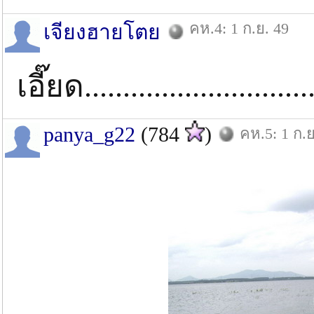
คห.4: 1 ก.ย. 49
เจียงฮายโตย
เอี๊ยด............................
panya_g22
(784
)
คห.5: 1 ก.ย