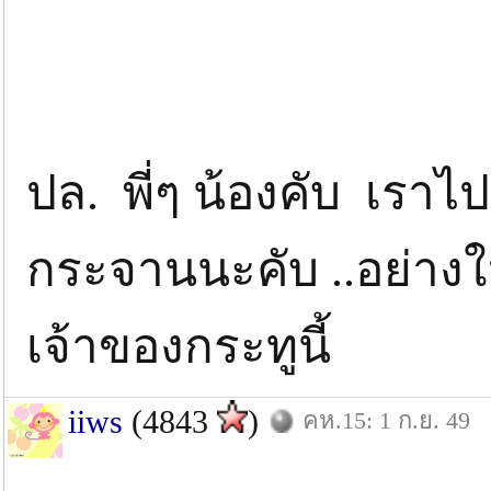
ปล. พี่ๆ น้องคับ เราไป
กระจานนะคับ ..อย่างใ
เจ้าของกระทูนี้
iiws
(4843
)
คห.15: 1 ก.ย. 49