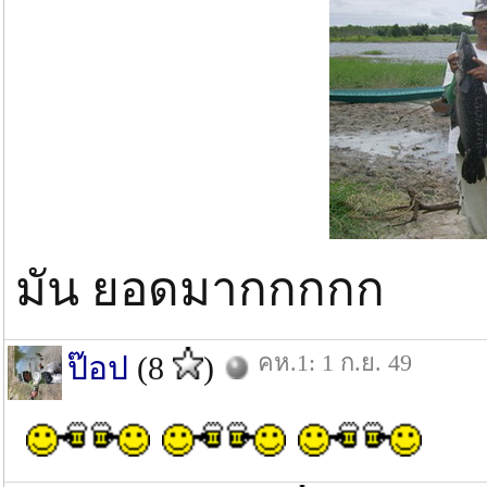
มัน ยอดมากกกกก
คห.1: 1 ก.ย. 49
ป๊อป
(8
)