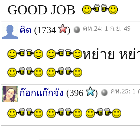
GOOD JOB
คห.24: 1 ก.ย. 49
คิด
(1734
)
หย่าย หย่
คห.25: 1 
ก๊อกแก๊กจัง
(396
)