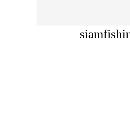
siamfish