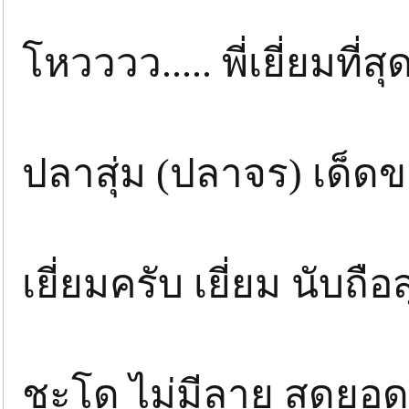
โหวววว..... พี่เยี่ยมที่
ปลาสุ่ม (ปลาจร) เด็ด
เยี่ยมครับ เยี่ยม นับถือ
ชะโด ไม่มีลาย สุดย