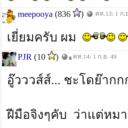
meepooya
(836
)
คห.13: 1 ก.ย
เยี่ยมครับ ผม
PJR
(10
)
คห.14: 1 ก.ย. 49
อู๊วววส์ส์... ชะโดย๊ากก
ฝีมือจิงๆคับ ว่าแต่หมา