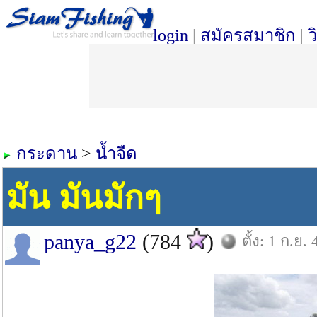
login
|
สมัครสมาชิก
|
ว
กระดาน
>
น้ำจืด
มัน มันมักๆ
panya_g22
(784
)
ตั้ง: 1 ก.ย. 