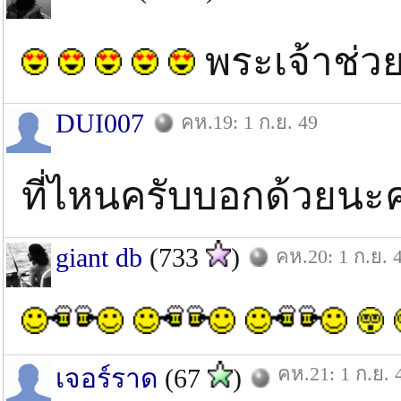
พระเจ้าช่วย
DUI007
คห.19: 1 ก.ย. 49
ที่ไหนครับบอกด้วยนะค
giant db
(733
)
คห.20: 1 ก.ย. 
คห.21: 1 ก.ย. 
เจอร์ราด
(67
)