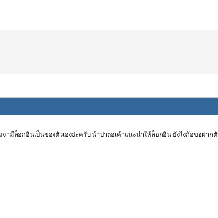
จามีล็อกอินเป็นของตัวเองอ่ะครับ น้าป๋าต่อเค้าแนะนำให้ล็อกอิน ยังไงก้อขอฝากตัว