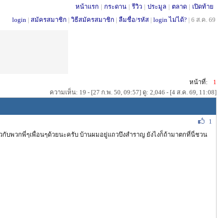
หน้าแรก
|
กระดาน
|
รีวิว
|
ประมูล
|
ตลาด
|
เปิดท้าย
login
|
สมัครสมาชิก
|
วิธีสมัครสมาชิก
|
ลืมชื่อ/รหัส
|
login ไม่ได้?
|
6 ส.ค. 69
หน้าที่:
1
ความเห็น: 19 - [27 ก.พ. 50, 09:57] ดู: 2,046 - [4 ส.ค. 69, 11:08]
1
กับพวกพี่ๆเพื่อนๆด้วยนะครับ บ้านผมอยู่แถวบึงสำราญ ยังไงก็ถ้ามาตกที่นี่ชวน