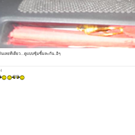
ันเลยทีเดียว....ดูแบบซุ้มซิ้มละกัน..อิๆ
44