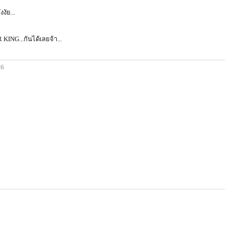
งัย...
NG...กันได้เลยจ้า...
36