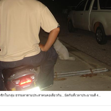
ชิกในกลุ่ม ธรรมดาตามประสาคนคอเดียวกัน....นัดกันที่เวลาประมาณตี 4...