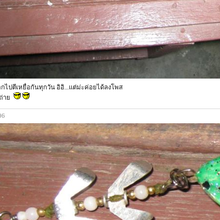
ปตีเหยื่อกันทุกวัน อิอิ...แต่ม่ะค่อยได้ลงโพส
าถ่าย
06