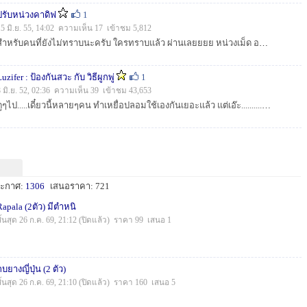
ปรับหน่วงคาดิฟ
1
15 มิ.ย. 55, 14:02 ความเห็น 17 เข้าชม 5,812
สำหรับคนที่ยังไม่ทราบนะครับ ใครทราบแล้ว ผ่านเลยยยย หน่วงเม็ด อยู่ตรงแกนสปูล อันดับแรก บิดเจ้า 2 ตัวนี้ก่อน...
uzifer : ป้องกันสวะ กับ วิธีผูกพู่
1
8 มิ.ย. 52, 02:36 ความเห็น 39 เข้าชม 43,653
ดูๆไป.....เดี๋ยวนี้หลายๆคน ทำเหยื่อปลอมใช้เองกันเยอะแล้ว แต่เอ๊ะ...........ไม่มีใครทำการ์ดกันสวะของกบกระโดดให้ดูเลย ผมเลยทำมาให้ดูครับ การ์ดกันส...
ะกาศ:
1306
เสนอราคา: 721
Rapala (2ตัว) มีตำหนิ
สิ้นสุด 26 ก.ค. 69, 21:12 (ปิดแล้ว) ราคา 99 เสนอ 1
กบยางญี่ปุ่น (2 ตัว)
สิ้นสุด 26 ก.ค. 69, 21:10 (ปิดแล้ว) ราคา 160 เสนอ 5