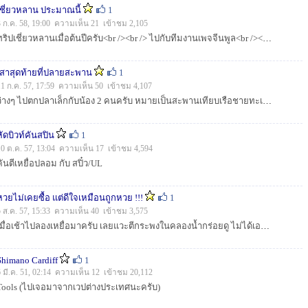
เชี่ยวหลาน ประมาณนี้
1
3 ก.ค. 58, 19:00 ความเห็น 21 เข้าชม 2,105
ทริปเชี่ยวหลานเมื่อต้นปีครับ<br /><br /> ไปกับทีมงานเพจจีนพูล<br /><br /> ไปตามหาช่อนข้าหลวงครับ<br /><br /> &l...
เสาสุดท้ายที่ปลายสะพาน
1
11 ก.ค. 57, 17:59 ความเห็น 50 เข้าชม 4,107
ว่างๆ ไปตกปลาเล็กกับน้อง 2 คนครับ หมายเป็นสะพานเทียบเรือชายทะเล เครื่องไม่มี พายล้วนๆ ...
หัดบิวท์คันสปิน
1
10 ต.ค. 57, 13:04 ความเห็น 17 เข้าชม 4,594
คันตีเหยื่อปลอม กับ สปิ๋ว/UL
หวยไม่เคยซื้อ แต่ดีใจเหมือนถูกหวย !!!
1
5 ส.ค. 57, 15:33 ความเห็น 40 เข้าชม 3,575
เมื่อเช้าไปลองเหยื่อมาครับ เลยแวะตีกระพงในคลองน้ำกร่อยดู ไม่ได้เอากล้องไปครับ ไม่คิดว่าจะได้ด้วย เพราะตีมาตั้งแต่ต้นปี ไม่มีให้เห็นแม้แต่เงา 555...
Shimano Cardiff
1
6 มี.ค. 51, 02:14 ความเห็น 12 เข้าชม 20,112
Tools (ไปเจอมาจากเวปต่างประเทศนะครับ)