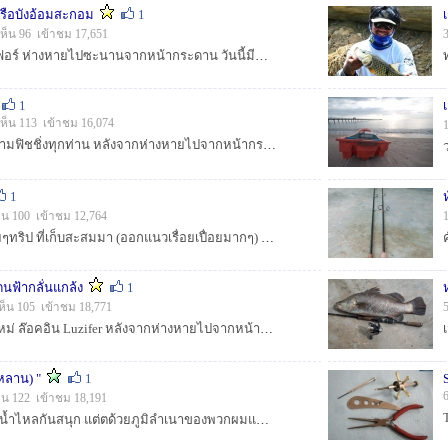
เรือบังอ้อมสะกอม
1
ห็น 96 เข้าชม 17,651
สวัสดีครับผมใหม่ ลูซิเฟอร์ ห่างหายไปซะนานจากหน้ากระดาน วันนี้มีทริปไกลๆมาให้ชมกันครับ :smile: :smile: :smile: :smile: :smile:...
1
ห็น 113 เข้าชม 16,074
สวัสดีครับเพื่อนชาวสยามฟิชชิ่งทุกท่าน หลังจากห่างหายไปจากหน้ากระดานนานพอสมควร วันนี้มีทริปตกปลาเล็กๆน้อยๆมาฝากครับ :prost: :prost: :prost: :...
1
็น 100 เข้าชม 12,764
สวัสดีครับ วันนี้ มีหลายๆทริป ที่เก็บสะสมมา (ออกแนวเรื่อยเปื่อยมากๆ) สักระยะนึง เพราะช่วงนี้จะออกแนวพักผ่อนกันซะมากกว่า (เพราะปลาไม่ได้ ฮ่าาาาา) ...
ดนฟ้ากลั่นแกล้ง
1
ห็น 105 เข้าชม 18,771
[center]สวัสดีครับ ผมใหม่ ล๊อคอิน Luzifer หลังจากห่างหายไปจากหน้ากระดานไปนานพอสมควร (เพราะงานยุ่ง กับไปสนุกกับกิจกรรมดำน้ำซะเยอะ) หลังๆ เลยไม่ค่อย...
วหลาน) "
1
็น 122 เข้าชม 18,191
เห็นที่ขุนด่านเค้าตีปลาน้ำไหลกันสนุก แต่ตด้วยภูมิลำเนาของพวกผมแล้ว เลยมีโอกาสไปได้ไกลแค่เขื่อนเชี่ยวหลานครับ เรื่องราวจะเป็นยังไง คอยติดตามชมกันนะค...