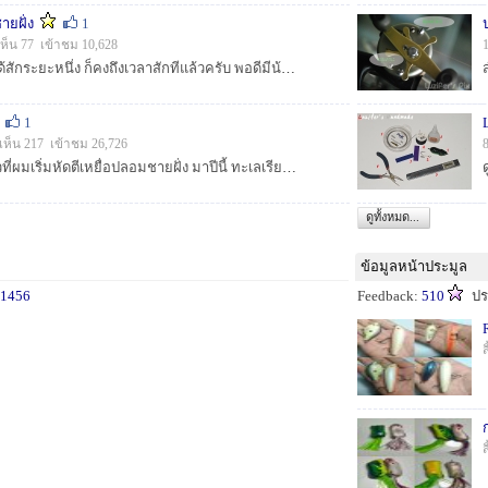
ายฝั่ง
1
ห็น 77 เข้าชม 10,628
หลังจากดองทริปนี้ไว้ได้สักระยะหนึ่ง ก็คงถึงเวลาสักทีแล้วครับ พอดีมีน้องๆ จากหาดใหญ่ อยากได้อยากโดน พี่ใหม่ลูเลยจัดให้ครับ ปลาชายฝั่ง หัวเขื่อน ป...
1
L
เห็น 217 เข้าชม 26,726
[center]หลังจากปีที่แล้วที่ผมเริ่มหัดตีเหยื่อปลอมชายฝั่ง มาปีนี้ ทะเลเรียบช้ากว่าปีที่แล้วร่วมๆ 2 เดือน เรียบปุ๊บ มีทริปปั๊บ ไปแทบทุกวัน ผลง...
ดูทั้งหมด...
ข้อมูลหน้าประมูล
1456
Feedback:
510
ปร