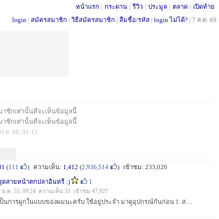
หน้าแรก
|
กระดาน
|
รีวิว
|
ประมูล
|
ตลาด
|
เปิดท้าย
login
|
สมัครสมาชิก
|
วิธีสมัครสมาชิก
|
ลืมชื่อ/รหัส
|
login ไม่ได้?
|
7 ส.ค. 69
ชิกเท่านั้นที่จะเห็นข้อมูลนี้
ชิกเท่านั้นที่จะเห็นข้อมูลนี้
ก.ย. 68, 01:12
31
(
111
)
ความเห็น:
1,412
(
2,936,514
)
เข้าชม: 233,020
ชุดสายหน้าตกปลาอินทรี :)
1
2 ธ.ค. 55, 09:24 ความเห็น 33 เข้าชม 47,927
เป็นการผูกในแบบของผมนะครับ ใช้อยู่ประจำ มาดูอุปกรณ์กันก่อน 1. สลิง (ผมใช้สลิงช้างครับ สัก 20-30 ปอนด์) 2. ตาเบ็ด 3 ทาง 1 ตัว 3. ตาเบ็ดทางเดียว...