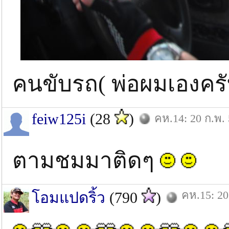
คนขับรถ( พ่อผมเองค
feiw125i
(28
)
คห.14: 20 ก.พ.
ตามชมมาติดๆ
คห.15: 20
โอมแปดริ้ว
(790
)