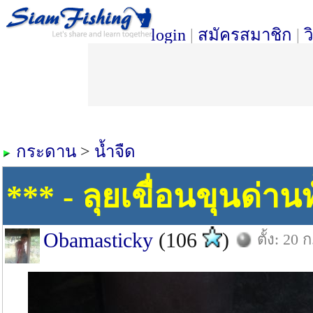
login
|
สมัครสมาชิก
|
ว
กระดาน
>
น้ำจืด
*** - ลุยเขื่อนขุนด่านทั
Obamasticky
(106
)
ตั้ง: 20 