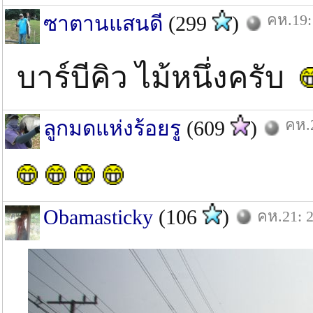
คห.19:
ซาตานแสนดี
(299
)
บาร์บีคิว ไม้หนึ่งครับ
คห.2
ลูกมดแห่งร้อยรู
(609
)
Obamasticky
(106
)
คห.21: 2