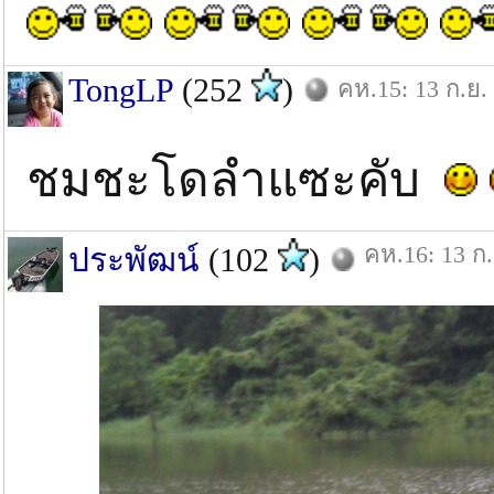
TongLP
(252
)
คห.15: 13 ก.ย.
ชมชะโดลำแซะคับ
คห.16: 13 ก.
ประพัฒน์
(102
)