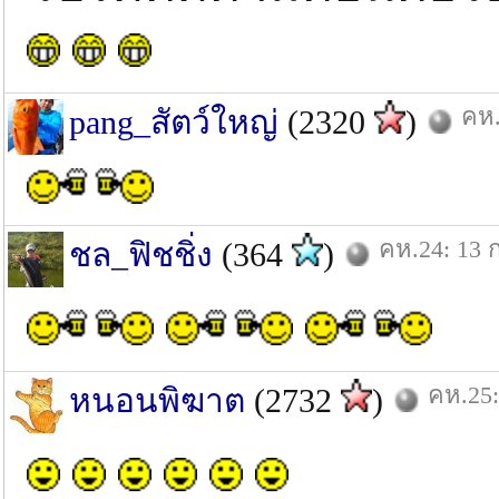
คห.
pang_สัตว์ใหญ่
(2320
)
คห.24: 13 ก
ชล_ฟิชชิ่ง
(364
)
คห.25:
หนอนพิฆาต
(2732
)