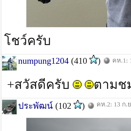
โชว์ครับ
numpung1204
(410
)
คห.1: 
+สวัสดีครับ
ตามชม
คห.2: 13 ก.ย
ประพัฒน์
(102
)