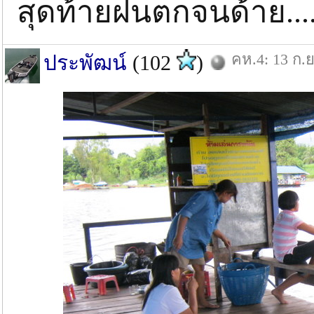
สุดท้ายฝนตกจนด้าย..
คห.4: 13 ก.ย
ประพัฒน์
(102
)