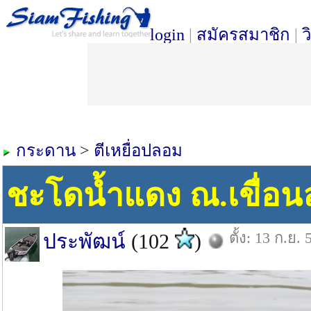
login
|
สมัครสมาชิก
|
ว
กระดาน
>
ตีเหยื่อปลอม
ชะโดน้ำแดง ณ.เขื่อน
ตั้ง: 13 ก.ย. 
ประพัฒน์
(102
)