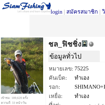
login
|
สมัครสมาชิก
|
ว
ชล_ฟิชชิ่ง
ข้อมูลทั่วไป
75225
หมายเลข:
คันเบ็ด:
ทำเอง
SHIMANO+
รอก:
เหยื่อ:
ทำเอง
เข้าชม: 189,620 ครั้ง
ความถี่: 33 หน้า/วัน