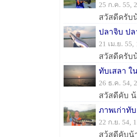
25 ก.ค. 55,
ปลาจิบ ปล
21 เม.ย. 55
ทับเสลา ใน
26 ธ.ค. 54,
ภาพเก่าทั
22 ก.ย. 54,