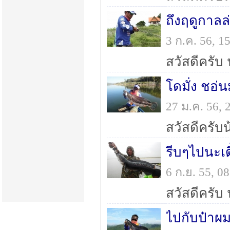
ถึงฤดูกาล
3 ก.ค. 56, 
โดมั่ง ชอ่นม
27 ม.ค. 56,
รีบๆไปนะเด
6 ก.ย. 55, 
ไปกับป๋าผม