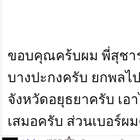
ขอบคุณคร้บผม พี่สุชาร
บางปะกงครับ ยกพลไปจ
จังหวัดอยุธยาครับ เอ
เสมอครับ ส่วนเบอร์ผม