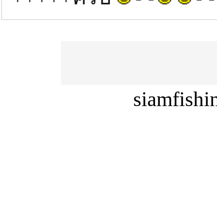
siamfish