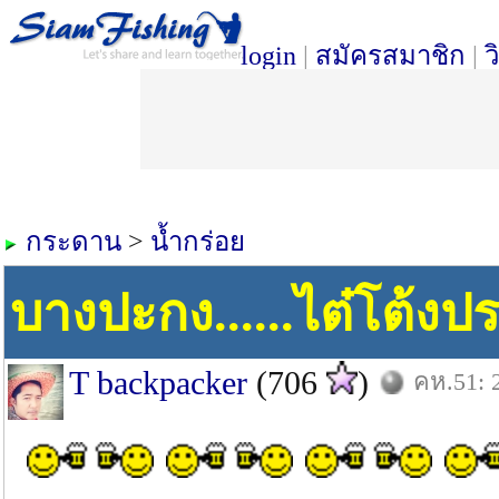
login
|
สมัครสมาชิก
|
ว
กระดาน
>
น้ำกร่อย
บางปะกง......ไต๋โต้งปร
T backpacker
(706
)
คห.51: 2