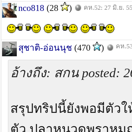
nco818
(28
)
คห.52: 27 มิ.ย. 5
คห.53
สุชาติ-อ่อนนุช
(470
)
อ้างถึง: สกน posted: 
สรุปทริปนี้ยังพอมีตัวให
ตัว ปลาหนวดพราหมณ์