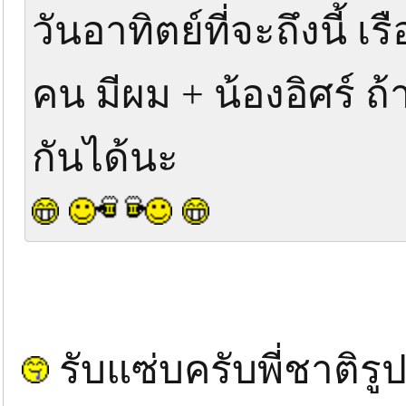
วันอาทิตย์ที่จะถึงนี้ 
คน มีผม + น้องอิศร์ 
กันได้นะ
รับแซ่บครับพี่ชาติรู