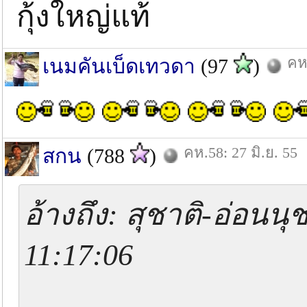
กุ้งใหญ่แท้
คห.
เนมคันเบ็ดเทวดา
(97
)
คห.58: 27 มิ.ย. 55
สกน
(788
)
อ้างถึง: สุชาติ-อ่อนนุ
11:17:06