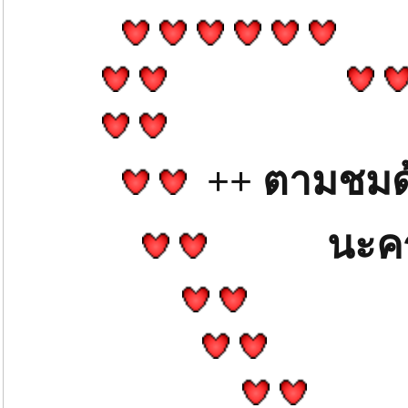
++ ตามชมด
นะค