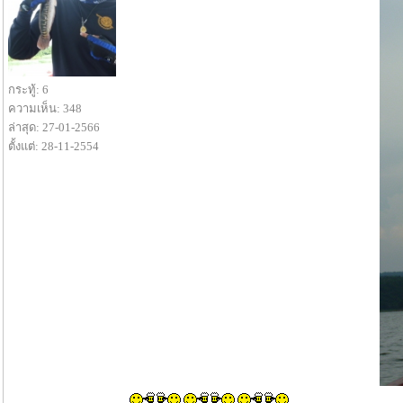
กระทู้: 6
ความเห็น: 348
ล่าสุด: 27-01-2566
ตั้งแต่: 28-11-2554