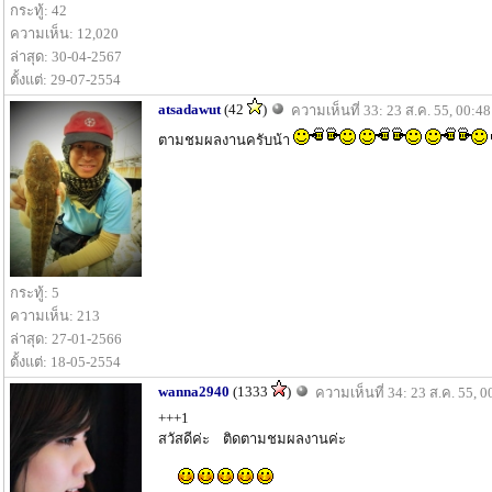
กระทู้: 42
ความเห็น: 12,020
ล่าสุด: 30-04-2567
ตั้งแต่: 29-07-2554
atsadawut
(42
)
ความเห็นที่ 33: 23 ส.ค. 55, 00:48
ตามชมผลงานครับน้า
กระทู้: 5
ความเห็น: 213
ล่าสุด: 27-01-2566
ตั้งแต่: 18-05-2554
wanna2940
(1333
)
ความเห็นที่ 34: 23 ส.ค. 55, 0
+++1
สวัสดีค่ะ ติดตามชมผลงานค่ะ