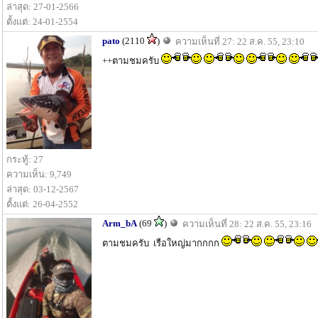
ล่าสุด: 27-01-2566
ตั้งแต่: 24-01-2554
pato
(2110
)
ความเห็นที่ 27: 22 ส.ค. 55, 23:10
++ตามชมครับ
กระทู้: 27
ความเห็น: 9,749
ล่าสุด: 03-12-2567
ตั้งแต่: 26-04-2552
Arm_bA
(69
)
ความเห็นที่ 28: 22 ส.ค. 55, 23:16
ตามชมครับ เรือใหญ่มากกกก