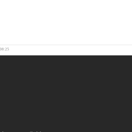
 08:25