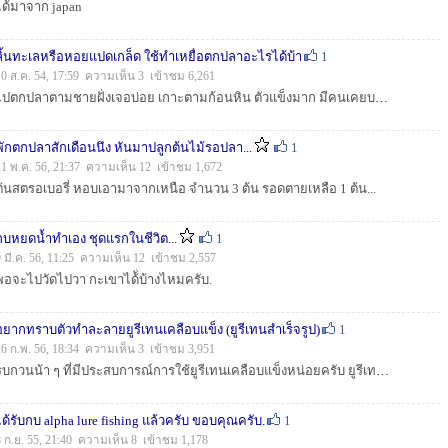
ได้มาจาก japan
ลิ้นทะเลหรือหอยแปดเกล็ด ใช้ทำเหยื่อตกปลาอะไรได้บ้า
1
10 ส.ค. 54, 17:59 ความเห็น 3 เข้าชม 6,261
ไปตกปลาตามชายฝั่งเจอบ่อย เกาะตามก้อนหิน ตัวแข็งมาก มีคนเคยบอกว่าทำเหยื่อตกปลาได้ แต่ไม่บอกว่าใช้ตกปลาอะไร ...
พักตกปลาสักเดือนนึง หันมาปลูกต้นไม้รอปลา...
1
21 พ.ค. 56, 21:37 ความเห็น 12 เข้าชม 1,672
ต้นสตรอเบอรี่ หอบเอามาจากเหนือ จำนวน 3 ต้น รอดตายเหลือ 1 ต้น...
กบหยดน้ำทำเอง ชุดแรกในชีวิต...
1
9 มี.ค. 56, 11:25 ความเห็น 12 เข้าชม 2,557
พอจะไปวัดไปวา กะเขาได้ั่บ้างไหมครับ.
อยากทราบตัวทำละลายยูรีเทนเคลือบแข็ง (ยูรีเทนสำเร็จรูป)
1
26 ก.พ. 56, 18:34 ความเห็น 3 เข้าชม 3,951
รบกวนน้า ๆ ที่มีประสบการณ์การใช้ยูรีเทนเคลือบแข็งหน่อยครับ ยูรีเทนเมื่อใช้เคลือบแล้วปล่อยทิ้งใว้สักพัก มักหนืดจนเหนียว อยากทราบว่าน้า ๆ มีวิธีแก้ใข...
ได้รับกบ alpha lure fishing แล้วครับ ขอบคุณครับ.
1
8 ก.ย. 55, 21:40 ความเห็น 8 เข้าชม 1,178