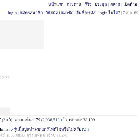
หน้าแรก
|
กระดาน
|
รีวิว
|
ประมูล
|
ตลาด
|
เปิดท้าย
login
|
สมัครสมาชิก
|
วิธีสมัครสมาชิก
|
ลืมชื่อ/รหัส
|
login ไม่ได้?
|
7 ส.ค. 69
 12:36
7
(
2
)
ความเห็น:
179
(
2,936,513
)
เข้าชม: 38,109
shimano รุ่นนี้สปูนทำจากแกร์ไฟต์ไช่หรือไม่ครับ
1
24 มิ.ย. 58, 08:43 ความเห็น 6 เข้าชม 1,276