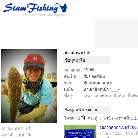
atsadawut
ข้อมูลทั่วไป
85189
หมายเลข:
คันเบ็ด:
ยืมของเพื่อน
รอก:
ยืมเพื่อนตามเคย
เหยื่อ:
หาเอาข้างหน้า ^___^
ที่อยู่:
เฉพาะสมาชิกเท่านั้นที่จะเห็นข้อม
ข้อมูลหน้ากระดาน
โหวต: 42
กระทู้:
5
(
6
)
ความเห็น:
2
รอกราคาถูกเบอร์ 1000 
เข้าชม: 6,646 ครั้ง
7 มิ.ย. 64, 22:17 ความเ
ความถี่: 1 หน้า/วัน