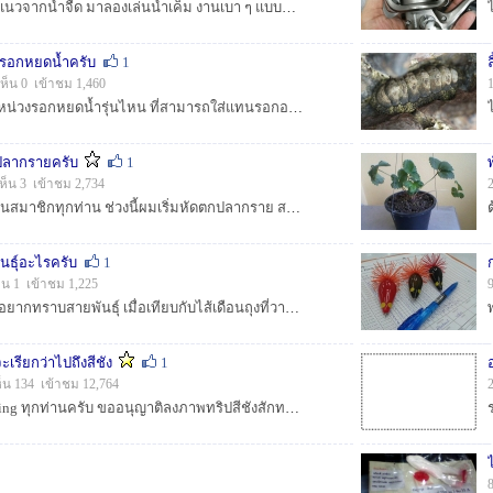
ช่วงนี้อยากลองเปลี่ยนแนวจากน้ำจืด มาลองเล่นน้ำเค็ม งานเบา ๆ แบบตกหมึกชายฝั่งดูบ้างครับ เวลาออกหมายตกมีไม่บ่อยเนื่องจากอยู่ห่างจากทะเลพอสมควร และมือใหม...
งรอกหยดน้ำครับ
1
ห็น 0 เข้าชม 1,460
สอบถามครับ มีฝาปรับหน่วงรอกหยดน้ำรุ่นไหน ที่สามารถใส่แทนรอกอาบู โปรแม็ก ได้บ้างครับ....
กปลากรายครับ
1
ห็น 3 เข้าชม 2,734
สวัสดีครับน้าๆ และเพื่อนสมาชิกทุกท่าน ช่วงนี้ผมเริ่มหัดตกปลากราย สถานที่ตกเป็นอ่างเก็บน้ำธรรมชาติครับ (อ่างเก็บน้ำหนองปลาไหล จ.ระยอง) ผมเริ่มหัดด้วย...
ันธุ์อะไรครับ
1
็น 1 เข้าชม 1,225
เป็นไส้เดือนธรรมชาติ อยากทราบสายพันธุ์ เมื่อเทียบกับไส้เดือนถุงที่วางขายตามร้านเหยื่อตกปลา แบบนี้ใช้ได้ดีไหมครับ....
ะเรียกว่าไปถึงสีชัง
1
็น 134 เข้าชม 12,764
สวัสดีสมาชิก siam fishing ทุกท่านครับ ขออนุญาติลงภาพทริปสีชังสักทริปนะครับ เก็บบรรยากาศมากกว่าภาพตกปลาครับ ช่วงตกไม่ค่อยได้ถ่าย อัดมันส์จนไม่มีเวลาถ่า...