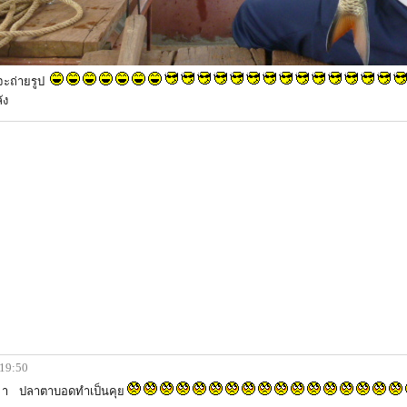
ูจะถ่ายรูป
ัง
 19:50
่ า ปลาตาบอดทำเป็นคุย