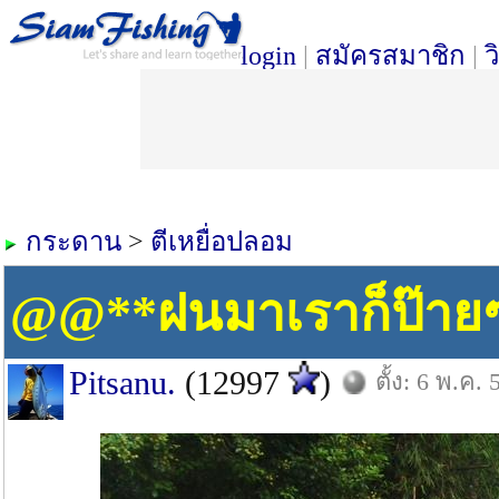
login
|
สมัครสมาชิก
|
ว
กระดาน
>
ตีเหยื่อปลอม
@@**ฝนมาเราก็ป๊ายๆ
Pitsanu.
(12997
)
ตั้ง: 6 พ.ค. 