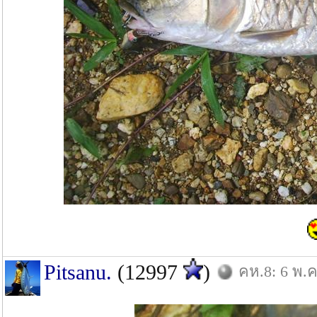
Pitsanu.
(12997
)
คห.8: 6 พ.ค