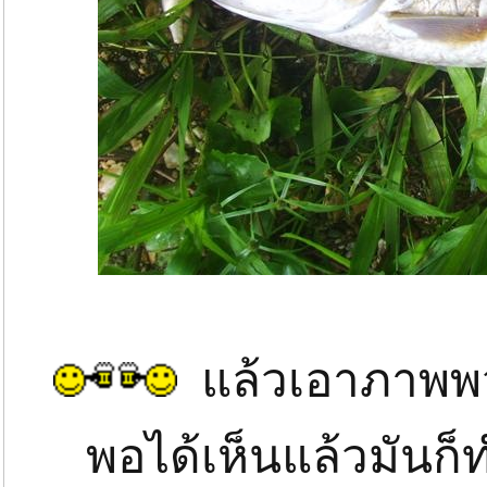
แล้วเอาภาพพว
พอได้เห็นแล้วมันก็ทำ