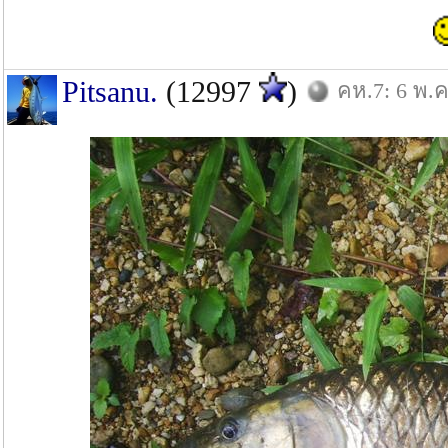
Pitsanu.
(12997
)
คห.7: 6 พ.ค