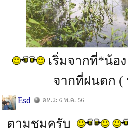
เริ่มจากที่*น้
จากที่ฝนตก (
Esd
คห.2: 6 พ.ค. 56
ตามชมครับ