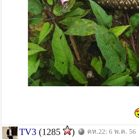
TV3
(1285
)
คห.22: 6 พ.ค. 56