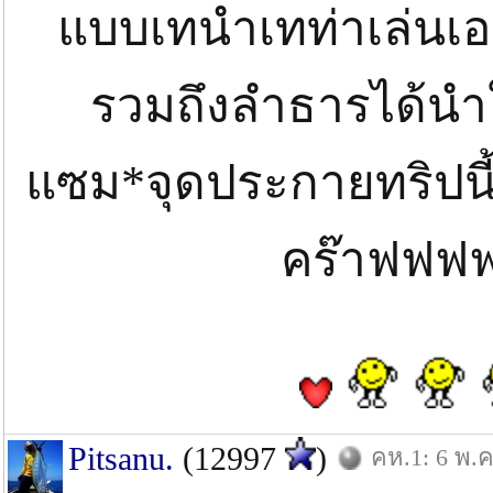
แบบเทนําเทท่าเล่นเ
รวมถึงลำธารได้นําใ
แซม*จุดประกายทริปนี้
คร๊าฟฟฟ
Pitsanu.
(12997
)
คห.1: 6 พ.ค