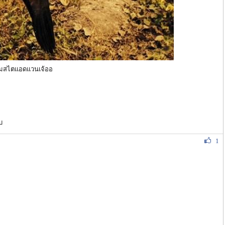
ตามสไตแอดแวนเจ้ออ
บ
1