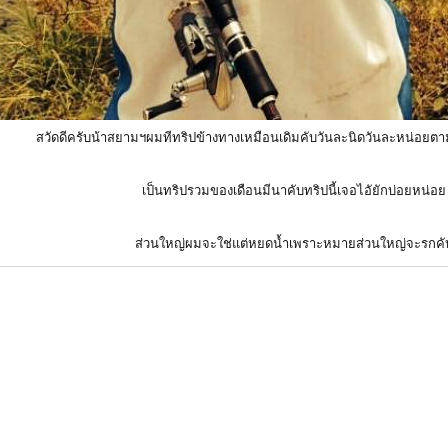
สวัดดีครับน้าสยามฯผมทีทริปข้างทางเหมือนเดิมคับวันละนิดวันละหน่อย
เป็นทริปรวมของเดือนมีนาคับทริปนี้เจอไอัยักบ่อยหน่อย
ส่วนใหญ่ผมจะใช่แต่หยดน้ำเพราะหมายส่วนใหญ่จะรกคั