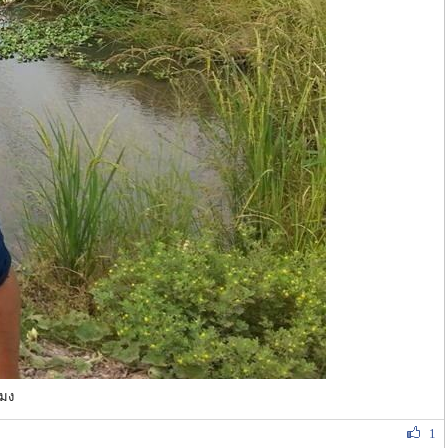
โมง
1