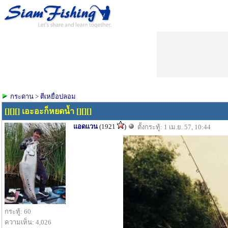
กระดาน
>
ตีเหยื่อปลอม
[][][] เอะอะก็หยดน้ำ [][][]
แอดแวน
(1921
)
ตั้งกระทู้: 1 เม.ย. 57, 10:44
กระทู้: 60
ความเห็น: 4,026