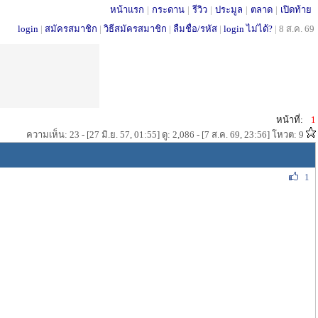
หน้าแรก
|
กระดาน
|
รีวิว
|
ประมูล
|
ตลาด
|
เปิดท้าย
login
|
สมัครสมาชิก
|
วิธีสมัครสมาชิก
|
ลืมชื่อ/รหัส
|
login ไม่ได้?
|
8 ส.ค. 69
หน้าที่:
1
ความเห็น: 23 - [27 มิ.ย. 57, 01:55] ดู: 2,086 - [7 ส.ค. 69, 23:56] โหวต: 9
1