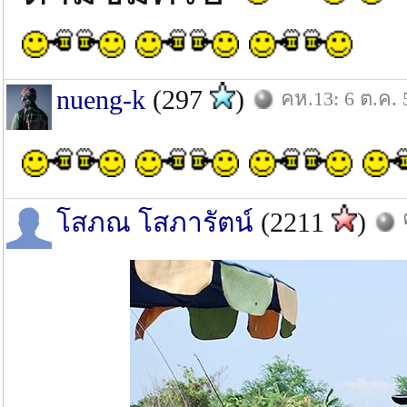
nueng-k
(297
)
คห.13: 6 ต.ค. 
โสภณ โสภารัตน์
(2211
)