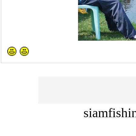
siamfish