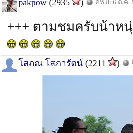
pakpow
(2935
)
คห.8: 6 ต.ค. 
+++ ตามชมครับน้าหนุ
โสภณ โสภารัตน์
(2211
)