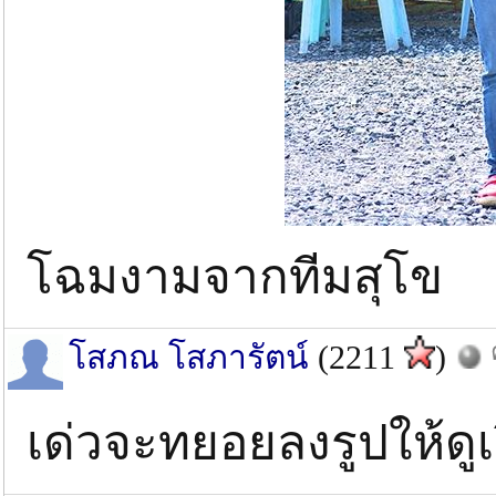
โฉมงามจากทีมสุโข
โสภณ โสภารัตน์
(2211
)
เด่วจะทยอยลงรูปให้ดู