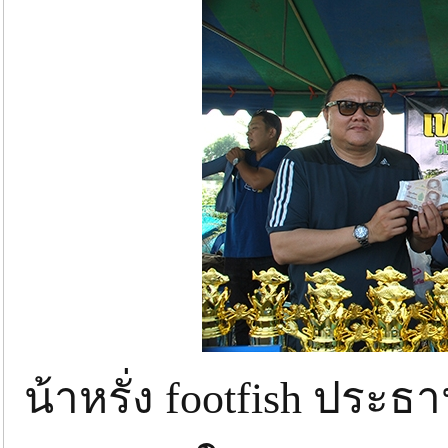
น้าหรั่ง footfish ประ