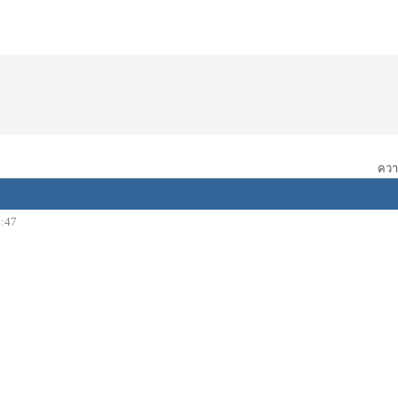
ความ
2:47