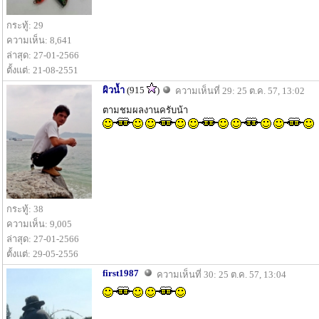
กระทู้: 29
ความเห็น: 8,641
ล่าสุด: 27-01-2566
ตั้งแต่: 21-08-2551
ผิวน้ำ
(915
)
ความเห็นที่ 29: 25 ต.ค. 57, 13:02
ตามชมผลงานครับน้า
กระทู้: 38
ความเห็น: 9,005
ล่าสุด: 27-01-2566
ตั้งแต่: 29-05-2556
first1987
ความเห็นที่ 30: 25 ต.ค. 57, 13:04