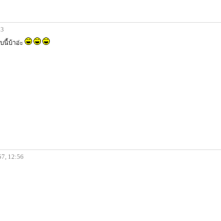
53
นี้บ้าอ่ะ
57, 12:56