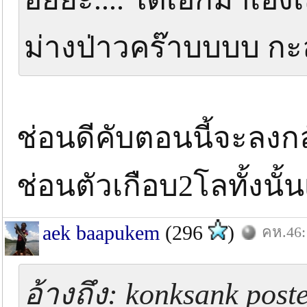
ม่างป่าวคร๊าบบบบ กะ
ช่อนดีคับตอนนี้จะลงกล
ช่อนตัวเกือบ2โลทั้งนั้
aek baapukem
(296
)
คห.46:
อ้างถึง: konksank post