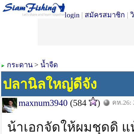
login
|
สมัครสมาชิก
|
ว
กระดาน
>
น้ำจืด
ปลานิลใหญ่ดีจัง
maxnum3940
(584
)
คห.26: 
น้าเอกจัดให้ผมชุดดิ แ