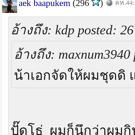
aek baapukem
(296
)
คห.44:
อ้างถึง: kdp posted: 26
อ้างถึง: maxnum3940 p
น้าเอกจัดให้ผมชุดดิ 
ปั๊ดโธ่ ผมก็นึกว่าผมก