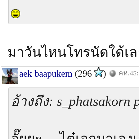
มาวันไหนโทรนัดใด้เ
aek baapukem
(296
)
คห.45:
อ้างถึง: s_phatsakorn 
อั๊ยยะ.... ไต๋เอกมาเอง