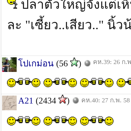
ปลาตัวใหญ่จังแต่เห
ละ "เซี้ยว..เสียว.." นิ้วน
คห.39: 26 ก.พ
โปเกม่อน
(56
)
A21
(2434
)
คห.40: 27 ก.พ. 58