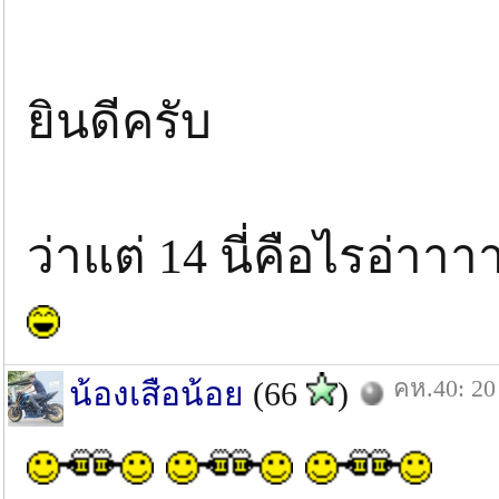
ยินดีครับ
ว่าแต่ 14 นี่คือไรอ่าาา
คห.40: 20 
น้องเสือน้อย
(66
)