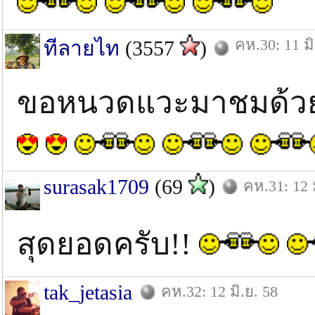
คห.30: 11 มิ
ทีลายไท
(3557
)
ขอหนวดแวะมาชมด้ว
surasak1709
(69
)
คห.31: 12 ม
สุดยอดครับ!!
tak_jetasia
คห.32: 12 มิ.ย. 58