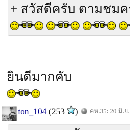
+ สวัสดีครับ ตามชมค
ยินดีมากคับ
ton_104
(253
)
คห.35: 20 มิ.ย.