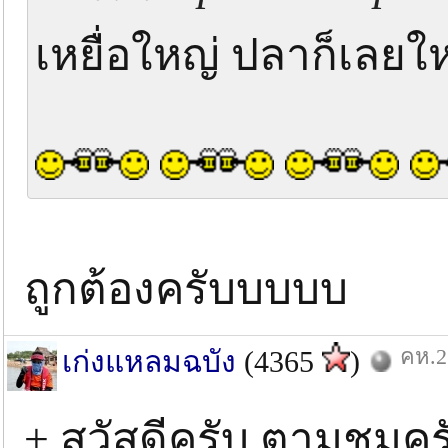
เหยื่อใหญ่ ปลาก็เลยใ
ถูกต้องครับบบบบ
คห.27
เก่งแหลมฉบัง
(4365
)
+ สวัสดีครับ ตามชมค