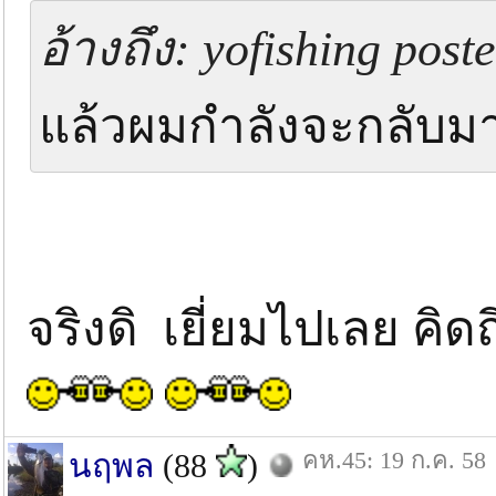
อ้างถึง: yofishing post
แล้วผมกำลังจะกลับม
จริงดิ เยี่ยมไปเลย คิด
คห.45: 19 ก.ค. 58
นฤพล
(88
)