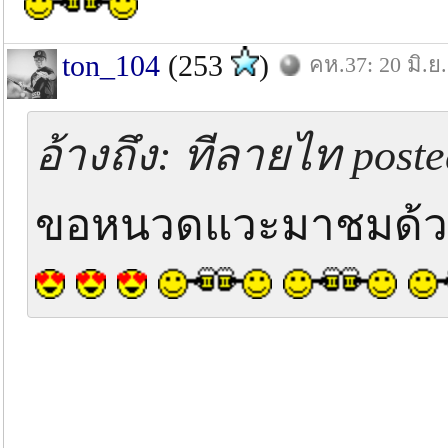
ton_104
(253
)
คห.37: 20 มิ.ย.
อ้างถึง: ทีลายไท posted
ขอหนวดแวะมาชมด้ว