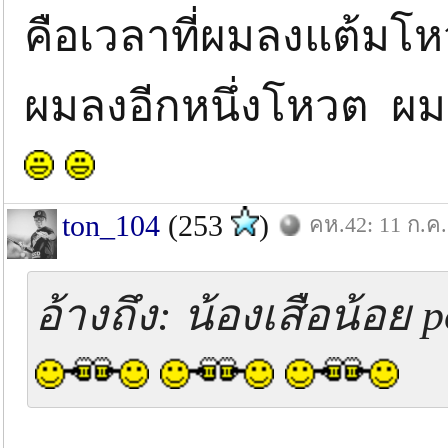
คือเวลาที่ผมลงแต้มโหว
ผมลงอีกหนึ่งโหวต ผมเ
ton_104
(253
)
คห.42: 11 ก.ค.
อ้างถึง: น้องเสือน้อย p