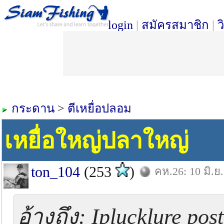
login
|
สมัครสมาชิก
|
ว
กระดาน
>
ตีเหยื่อปลอม
เหยื่อใหญ่ปลาใหญ่
ton_104
(253
)
คห.26: 10 มิ.ย.
อ้างถึง: Iplucklure post