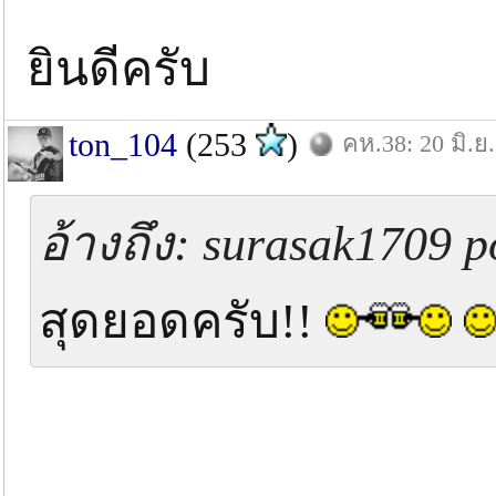
ยินดีครับ
ton_104
(253
)
คห.38: 20 มิ.ย.
อ้างถึง: surasak1709 po
สุดยอดครับ!!