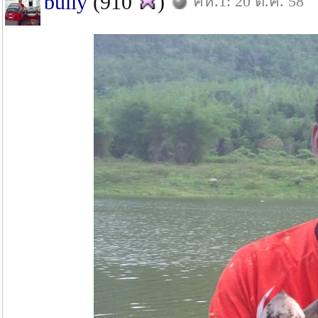
bully
(910
)
คห.1: 20 ต.ค. 58