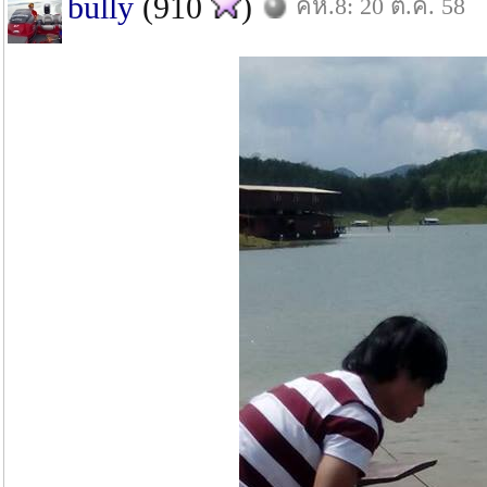
bully
(910
)
คห.8: 20 ต.ค. 58