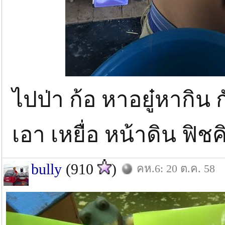
ไปป่า ก้อ หาอยู๋หากิน
เอา เหยื่อ หน้าดิน ฟิช
bully
(910
)
คห.6: 20 ต.ค. 58