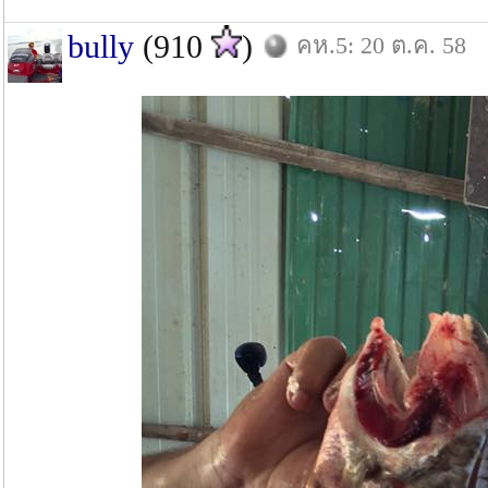
bully
(910
)
คห.5: 20 ต.ค. 58