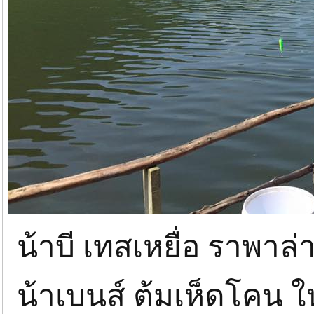
น้าบี เทสเหยื่อ ราพาล่
น้าเบนส์ ต้มเห็ดโคน ให