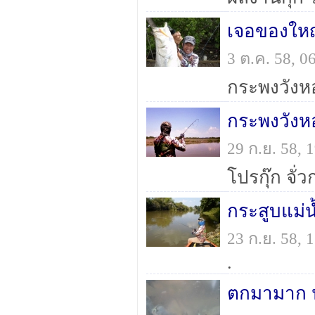
เจอของใหญ่
3 ต.ค. 58, 
กระพงวังหอ
กระพงวังห
29 ก.ย. 58,
โปรกุ๊ก จั่
กระสูบแม่น
23 ก.ย. 58,
.
ตกมามาก ป