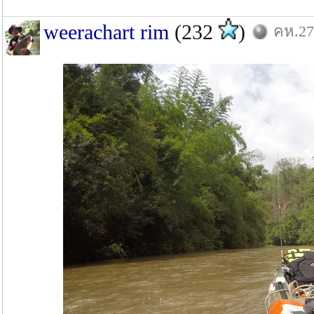
weerachart rim
(232
)
คห.27: