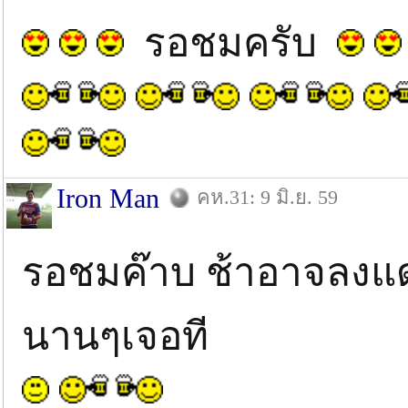
รอชมครับ
Iron Man
คห.31: 9 มิ.ย. 59
รอชมค๊าบ ช้าอาจลงแด
นานๆเจอที