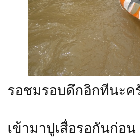
รอชมรอบดึกอิกทีนะคร
เข้ามาปูเสื่อรอกันก่อน