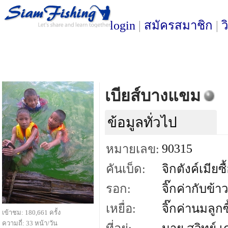
login
|
สมัครสมาชิก
|
ว
เบียส์บางแขม
ข้อมูลทั่วไป
90315
หมายเลข:
คันเบ็ด:
จิกตังค์เมียซื
รอก:
จิ๊กค่ากับข้าว
เหยื่อ:
จิ๊กค่านมลูกซ
เข้าชม: 180,661 ครั้ง
ความถี่: 33 หน้า/วัน