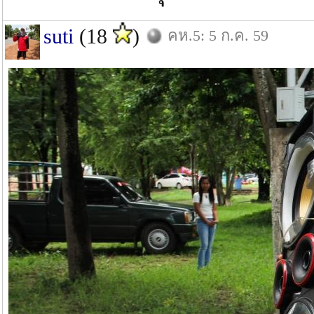
suti
(18
)
คห.5: 5 ก.ค. 59