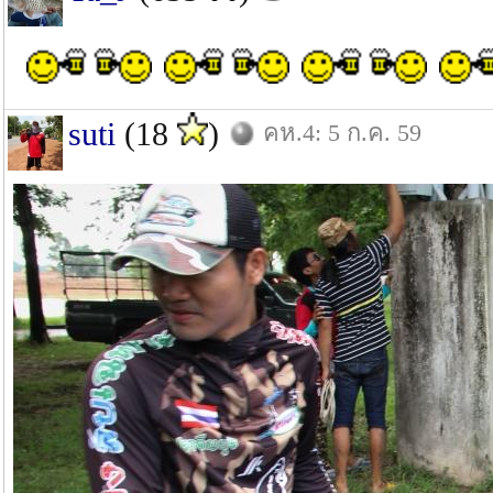
suti
(18
)
คห.4: 5 ก.ค. 59