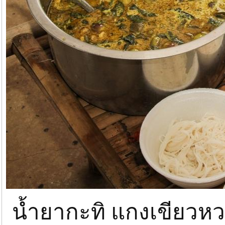
น้ำยากะทิ แกงเขียวห