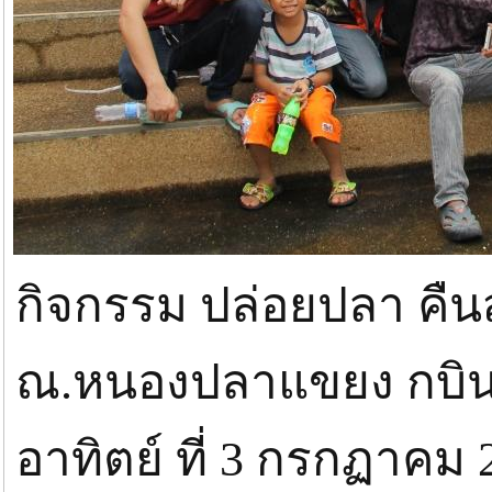
กิจกรรม ปล่อยปลา คืนสู
ณ.หนองปลาแขยง กบินทร์
อาทิตย์ ที่ 3 กรกฏาคม