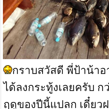
กราบสวัสดี พี่ป้าน้า
ได้ลงกระทู้งเลยครับ กว
ฤดูของปีนี้แปลก เดี๋ยวฝ