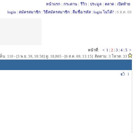
หน้าแรก
|
กระดาน
|
รีวิว
|
ประมูล
|
ตลาด
|
เปิดท้าย
login
|
สมัครสมาชิก
|
วิธีสมัครสมาชิก
|
ลืมชื่อ/รหัส
|
login ไม่ได้?
|
6 ส.ค. 69
หน้าที่:
<
1
|
2
|
3
|
4
|
5
>
็น: 110 - [3 พ.ย. 59, 18:58] ดู: 18,865 - [6 ส.ค. 69, 13:15] ติดตาม: 3 โหวต: 33
1