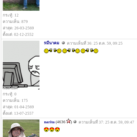
กระทู้: 12
ความเห็น: 879
ล่าสุด: 26-03-2569
ตั้งแต่: 02-12-2552
9มีนาคม
ความเห็นที่ 36: 25 ต.ค. 59, 09:25
กระทู้: 0
ความเห็น: 175
ล่าสุด: 01-04-2569
ตั้งแต่: 13-07-2557
narita
(4636
)
ความเห็นที่ 37: 25 ต.ค. 59, 09:47