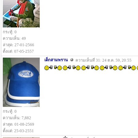
กระทู้: 0
ความเห็น: 49
ล่าสุด: 27-01-2566
ตั้งแต่: 07-05-2557
เด็กสามพราน
ความเห็นที่ 31: 24 ต.ค. 59, 20:55
กระทู้: 0
ความเห็น: 7,882
ล่าสุด: 01-08-2569
ตั้งแต่: 25-03-2551