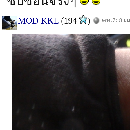
ซับซ้อนจริงๆ
MOD KKL
(194
)
คห.7: 8 เม