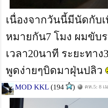
เนื่องจากวันนี้มีนัดกั
หมายกัน7 โมง ผมขับร
เวลา20นาที ระยะทาง
พูดง่ายๆบิดมาฝุ่นปลิว
MOD KKL
(194
)
คห.5: 8 เม