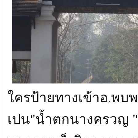
ใครป้ายทางเข้าอ.พบ
เปน"น้ำตกนางครวญ "