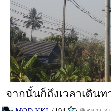
จากนั้นก็ถึงเวลาเดินท
MOD KKL
(194
)
คห.12: 8 เ