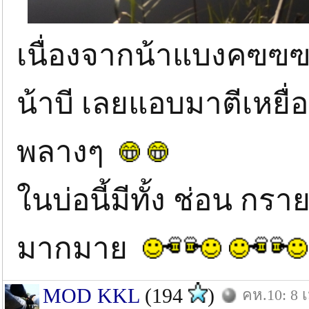
เนื่องจากน้าแบงคฃฃฃฃ
น้าบี เลยแอบมาตีเหยื่
พลางๆ
ในบ่อนี้มีทั้ง ช่อน กรา
มากมาย
MOD KKL
(194
)
คห.10: 8 เ