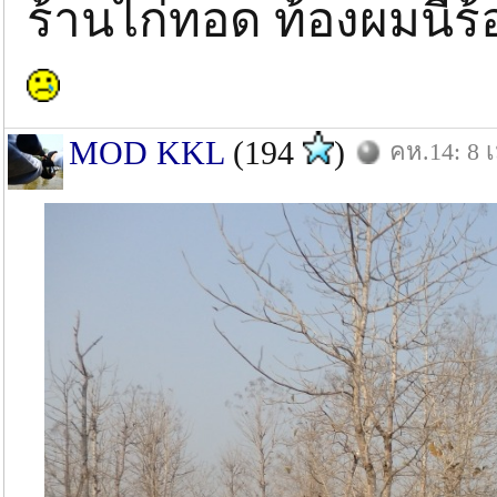
ร้านไก่ทอด ท้องผมนี่ร
MOD KKL
(194
)
คห.14: 8 เ