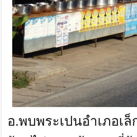
อ.พบพระเปนอำเภอเล็ก