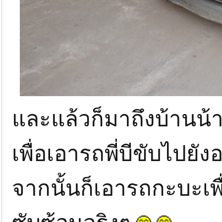
และแล้วก็มาถึงบ้านน้า
เพื่อเอารถพี่บีขับไปยั
จากนั้นก็เอารถกะบะเ