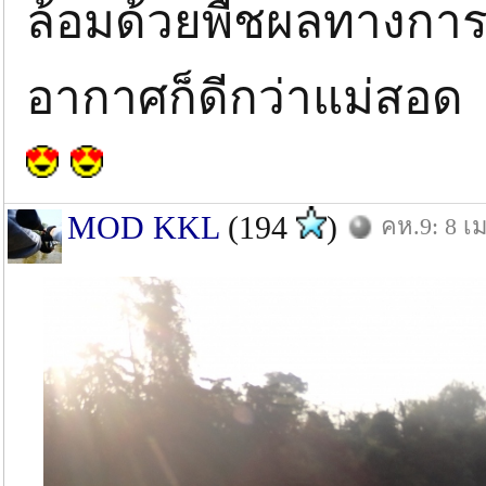
ล้อมด้วยพืชผลทางการเ
อากาศก็ดีกว่าแม่สอด 
MOD KKL
(194
)
คห.9: 8 เม