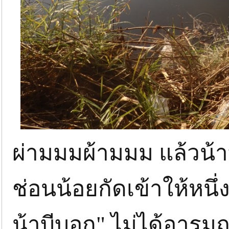
ผ่ามมมผ้ามมม แล้วน้า
ช่อนน้อยกัดเข้าให้หนึ่
น้าบีบอก" ไม่ได้อารม