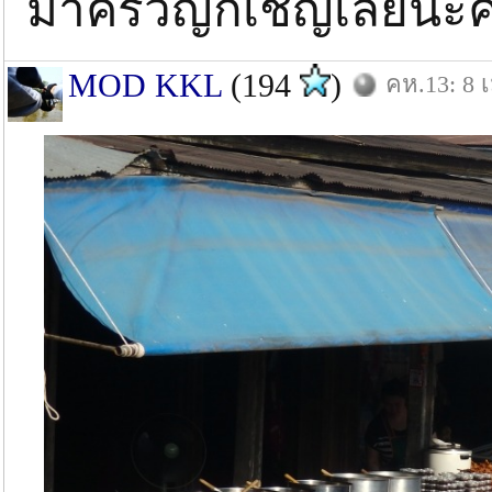
มาครวญก็เชิญเลยนะค
MOD KKL
(194
)
คห.13: 8 เ