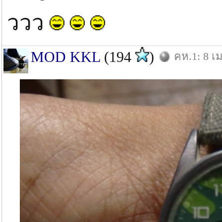
ววว
MOD KKL
(194
)
คห.1: 8 เม