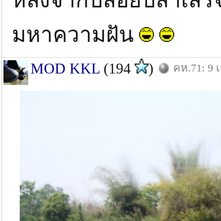
หลังจากปล่อยปลาเสร็
มหาความฝัน
MOD KKL
(194
)
คห.71: 9 เ