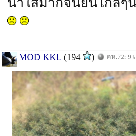
น้ำใสมากจนยืนใกล้ๆน
MOD KKL
(194
)
คห.72: 9 เ