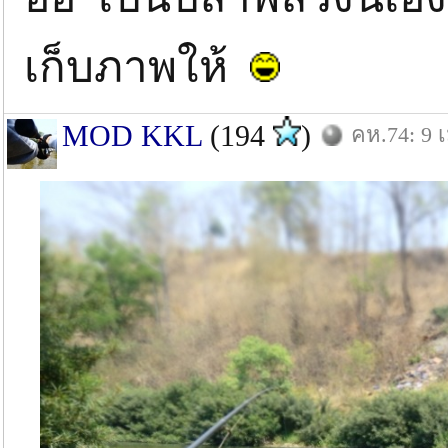
เก็บภาพให้
MOD KKL
(194
)
คห.74: 9 เ