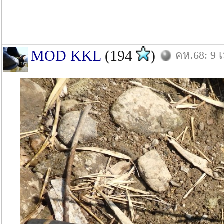
MOD KKL
(194
)
คห.68: 9 เ