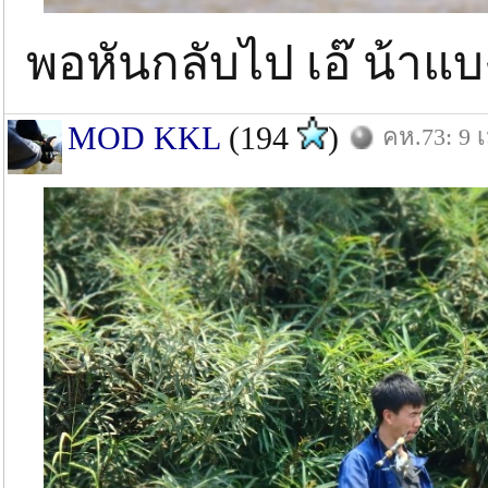
พอหันกลับไป เอ๊ น้าแ
MOD KKL
(194
)
คห.73: 9 เ