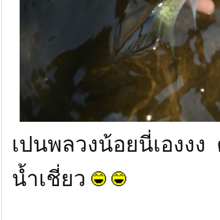
เปนพลวงน้อยนี่เองงง 
น้ำเชี่ยว