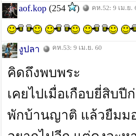
aof.kop
(254
)
คห.52: 9 เม.ย. 
คห.53: 9 เม.ย. 60
งูปลา
คิดถึงพบพระ
เคยไปเมื่อเกือบยี่สิบปี
พักบ้านญาติ แล้วยืมมอ