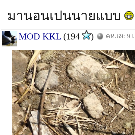
มานอนเปนนายแบบ
MOD KKL
(194
)
คห.69: 9 เ