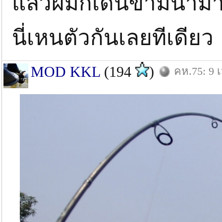
แล้วผมก็เดินข้ามน้ำมา
นี่เหนตัวกันเลยทีเดียว
MOD KKL
(194
)
คห.75: 9 เ