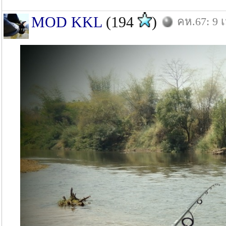
MOD KKL
(194
)
คห.67: 9 เ