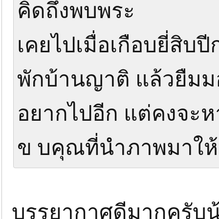
คิดถึงพบพระ
เคยไปเมื่อเกือบยี่สิบปี
พักบ้านญาติ แล้วยืมม
อยากไปอีก แต่คงจะ
ข บคุณที่นำภาพมาให
บรรยากาศดีมากครับ