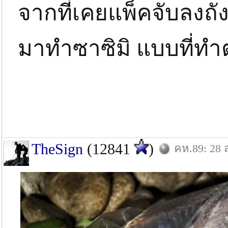
จากที่เคยแพ็คจับลงถ
มาทำซาซิมิ แบบที่ทำต
TheSign
(12841
)
คห.89: 28 