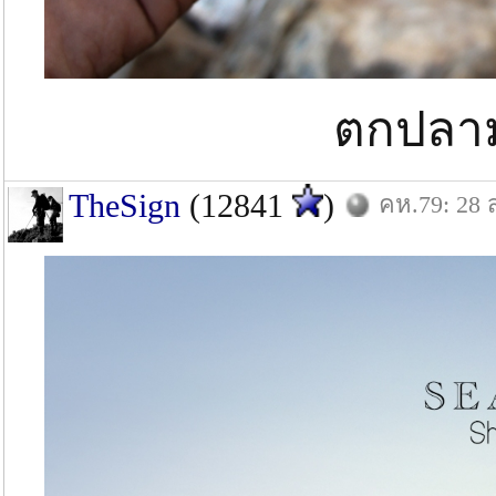
ตกปลาม
TheSign
(12841
)
คห.79: 28 