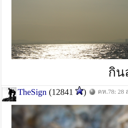
กิน
TheSign
(12841
)
คห.78: 28 