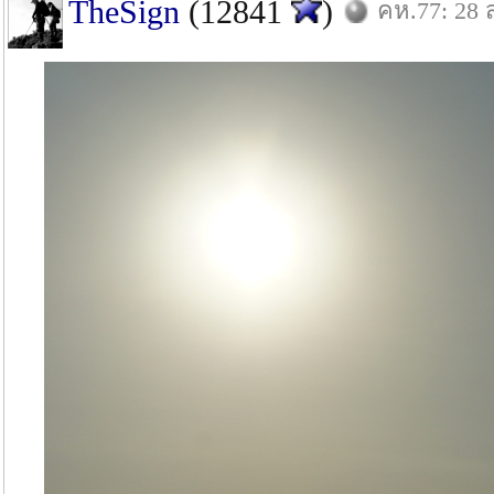
TheSign
(12841
)
คห.77: 28 