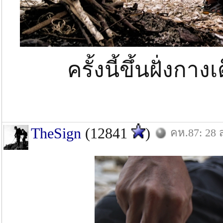
ครั้งนี้ขึ้นฝั่งก
TheSign
(12841
)
คห.87: 28 