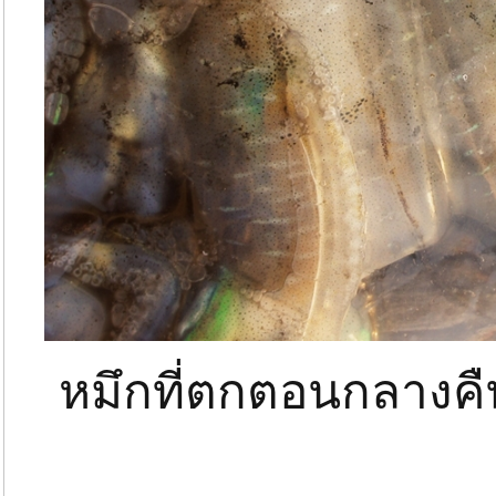
หมึกที่ตกตอนกลางคืน