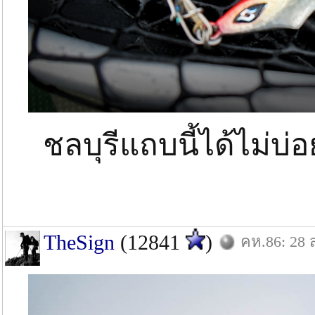
ชลบุรีแถบนี้ได้ไม่บ่อ
TheSign
(12841
)
คห.86: 28 