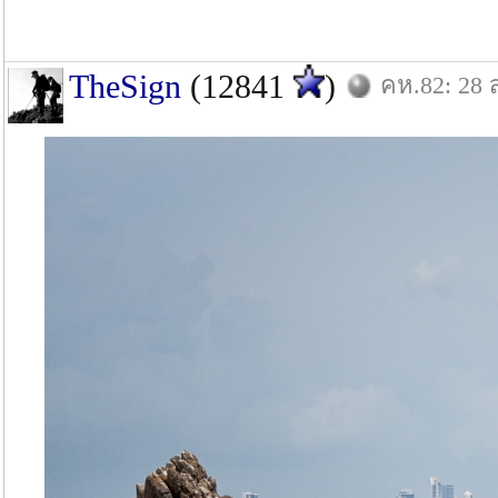
TheSign
(12841
)
คห.82: 28 