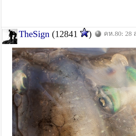
TheSign
(12841
)
คห.80: 28 