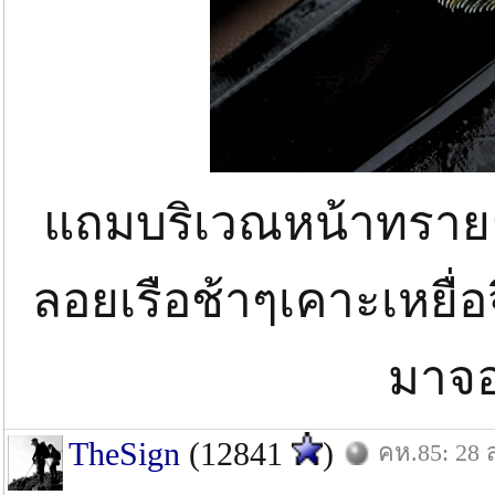
แถมบริเวณหน้าทรายยั
ลอยเรือช้าๆเคาะเหยื่อจ
มาจอ
TheSign
(12841
)
คห.85: 28 