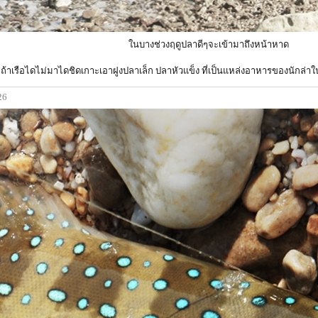
ในบางช่วงฤดูปลาดีๆจะเข้ามาถึงหน้าหาด
ถ้าเรือไดไม่มาไดชิดเกาะเอาฝูงปลาเล็ก ปลาหัวแข็ง ที่เป็นแหล่งอาหารของนักล่
26