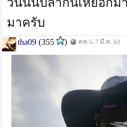
วันนั้นปลากินเหยื่อกีม
มาครับ
tha09
(355
)
คห.5: 7 มี.ค. 63