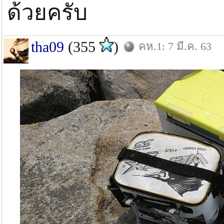
ด้วยครับ
tha09
(355
)
คห.1: 7 มี.ค. 63