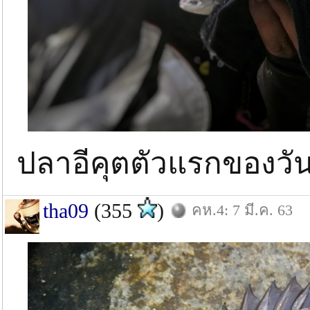
ปลาอีคุตตัวแรกของวัน
tha09
(355
)
คห.4: 7 มี.ค. 63