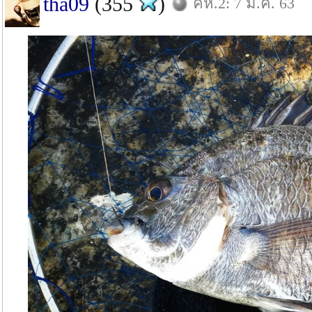
tha09
(355
)
คห.2: 7 มี.ค. 63