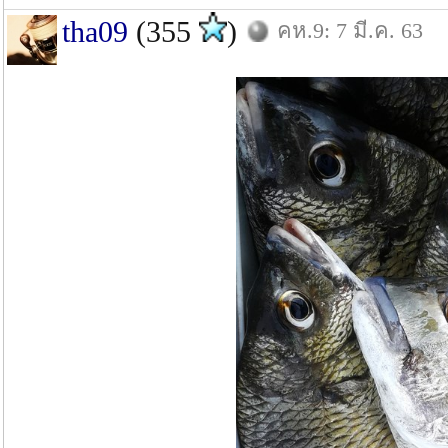
tha09
(355
)
คห.9: 7 มี.ค. 63