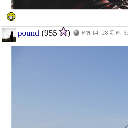
pound
(955
)
คห.14: 28 มี.ค. 6