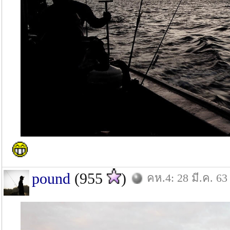
pound
(955
)
คห.4: 28 มี.ค. 63