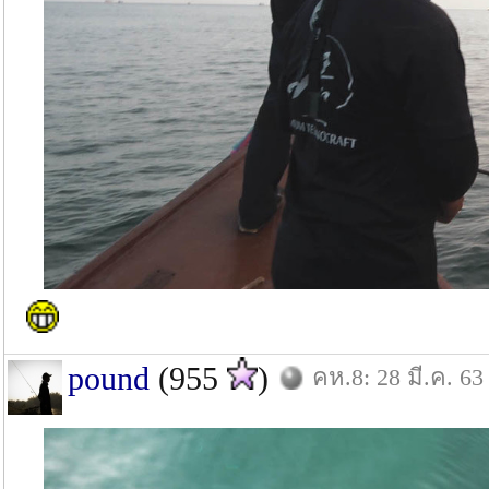
pound
(955
)
คห.8: 28 มี.ค. 63