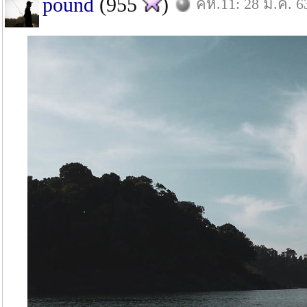
pound
(955
)
คห.11: 28 มี.ค. 6