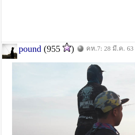
pound
(955
)
คห.7: 28 มี.ค. 63