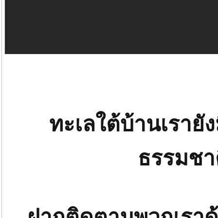
ทะเลใต้บ้านเรายั
ธรรมชาต
ฝากติดตามพวกเราด