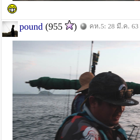
pound
(955
)
คห.5: 28 มี.ค. 63