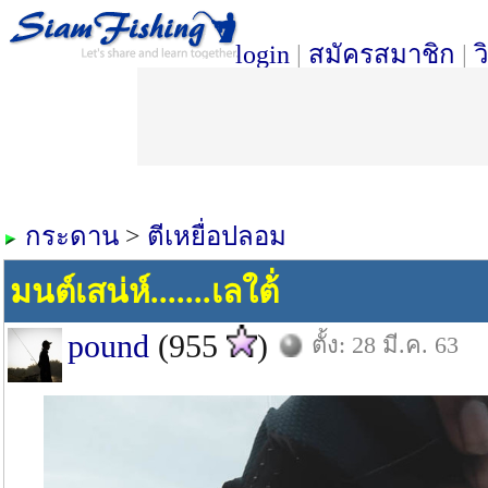
login
|
สมัครสมาชิก
|
ว
กระดาน
>
ตีเหยื่อปลอม
มนต์เสน่ห์.......เลใต้่
pound
(955
)
ตั้ง: 28 มี.ค. 63