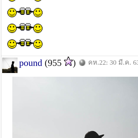
pound
(955
)
คห.22: 30 มี.ค. 6