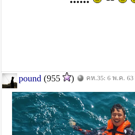
pound
(955
)
คห.35: 6 พ.ค. 63