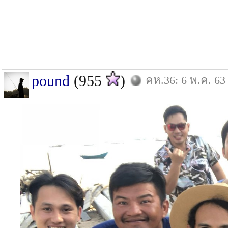
pound
(955
)
คห.36: 6 พ.ค. 63