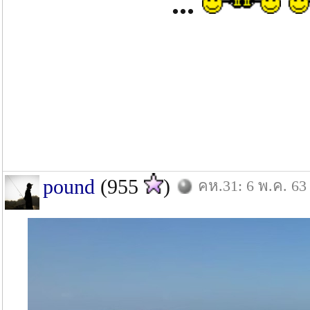
...
pound
(955
)
คห.31: 6 พ.ค. 63