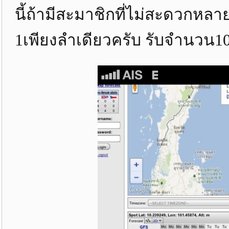
นี้ถ้ามีสะมาชิกที่ไม่สะดวกห
1เพียงลำเดียวครับ รับจำนวน1