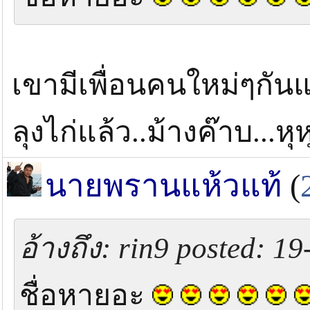
เขามีเพื่อนคนใหม่ๆกันแ
ลุงไก่แล้ว..ม้างค๊าบ...หุ
นายพรานแห้วแท้
(
อ้างถึง: rin9 posted: 1
ชื่อหายอะ