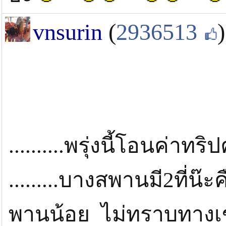
vnsurin
(
2936513
)
..........พรุ่งนี้โอนค่าทริปค
.........บางสพานมี2ที
พานน้อย ไม่ทราบทางเข