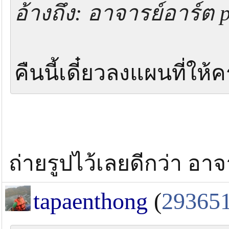
อ้างถึง: อาจารย์อาร์ต 
แล้วพ่อดำด๊อดคอมพ์ละเงียบไปเลย คงหมดหน้าผ
อยู่
คืนนี้เดี๋ยวลงแผนที่ให้ค
ถ่ายรูปไว้เลยดีกว่า อา
tapaenthong
(
29365