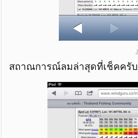
สถาณการณ์ลมล่าสุดที่เช็คครับ