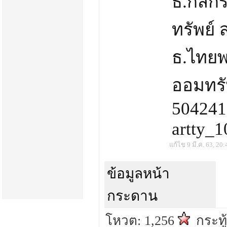
ธ.กสิกร
ทรัพย์
ธ.ไทยพา
ออมทรั
504241
artty_
แก้ไข 9 มี.ค. 63, 20:
ข้อมูลหน้า
กระดาน
โหวต: 1,256
กระทู