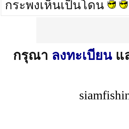
กระพงเห็นเป็นโดน
กรุณา
ลงทะเบียน
แ
siamfish