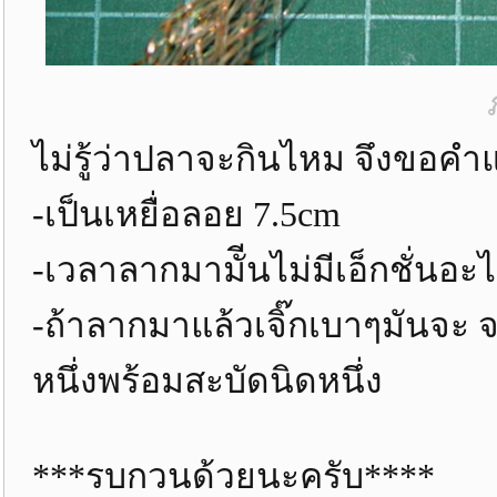
ไม่รู้ว่าปลาจะกินไหม จึงขอค
-เป็นเหยื่อลอย 7.5cm
-เวลาลากมามัีนไม่มีเอ็กชั่นอะ
-ถ้าลากมาแล้วเจิ๊กเบาๆมันจะ
หนึ่งพร้อมสะบัดนิดหนึ่ง
***รบกวนด้วยนะครับ****