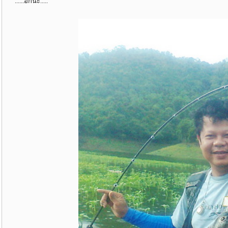
......อีกนะ.....