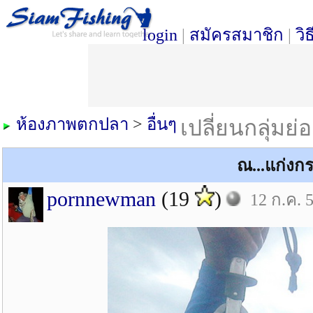
login
|
สมัครสมาชิก
|
วิ
ห้องภาพตกปลา
>
อื่นๆ
เปลี่ยนกลุ่มย่
ณ...แก่งกร
pornnewman
(19
)
12 ก.ค. 5