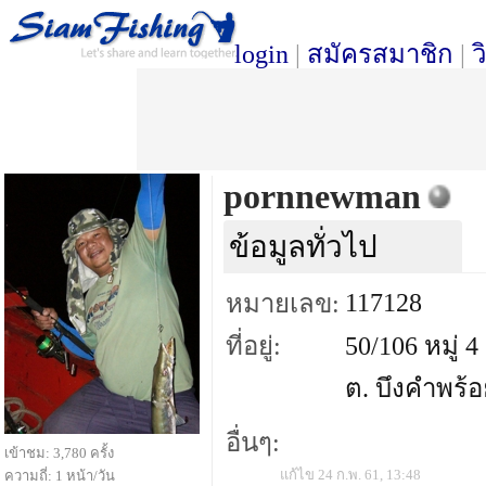
login
|
สมัครสมาชิก
|
ว
pornnewman
ข้อมูลทั่วไป
117128
หมายเลข:
ที่อยู่:
50/106 หมู่ 
ต. บึงคำพร้อ
อื่นๆ:
เข้าชม: 3,780 ครั้ง
แก้ไข 24 ก.พ. 61, 13:48
ความถี่: 1 หน้า/วัน