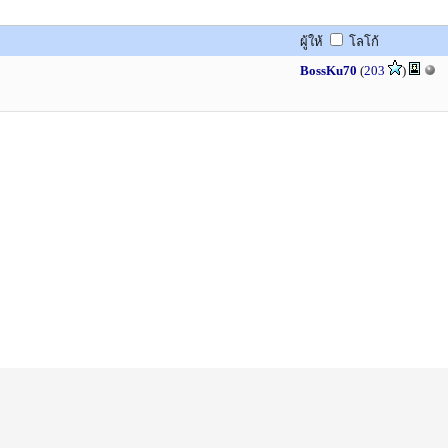
ผู้ให้
โลโก้
BossKu70
(
203
)