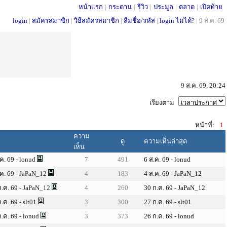
หน้าแรก
|
กระดาน
|
รีวิว
|
ประมูล
|
ตลาด
|
เปิดท้าย
login
|
สมัครสมาชิก
|
วิธีสมัครสมาชิก
|
ลืมชื่อ/รหัส
|
login ไม่ได้?
|
9 ส.ค. 69
9 ส.ค. 69, 20:24
เรียงตาม
หน้าที่:
1
ความ
ย
ดู
ความเห็นล่าสุด
เห็น
.ค. 69
- lonud
7
491
6 ส.ค. 69
-
lonud
.ค. 69
- JaPaN_12
4
183
4 ส.ค. 69
-
JaPaN_12
ก.ค. 69
- JaPaN_12
4
260
30 ก.ค. 69
-
JaPaN_12
ก.ค. 69
- slt01
3
300
27 ก.ค. 69
-
slt01
ก.ค. 69
- lonud
3
373
26 ก.ค. 69
-
lonud