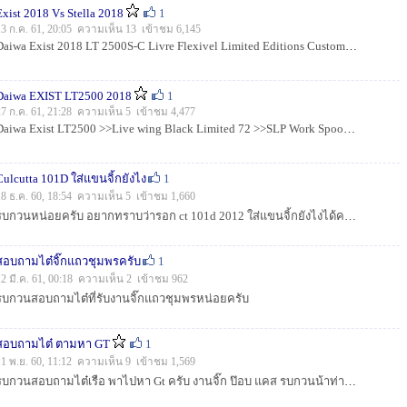
Exist 2018 Vs Stella 2018
1
13 ก.ค. 61, 20:05 ความเห็น 13 เข้าชม 6,145
Daiwa Exist 2018 LT 2500S-C Livre Flexivel Limited Editions Custom Balance Shots Spoon Ex LT 2500
Daiwa EXIST LT2500 2018
1
27 ก.ค. 61, 21:28 ความเห็น 5 เข้าชม 4,477
Daiwa Exist LT2500 >>Live wing Black Limited 72 >>SLP Work Spoon >>Thirty 34 Fours
Culcutta 101D ใส่แขนจิ้กยังไง
1
18 ธ.ค. 60, 18:54 ความเห็น 5 เข้าชม 1,660
รบกวนหน่อยครับ อยากทราบว่ารอก ct 101d 2012 ใส่แขนจิ้กยังไงได้ครับ ปวดหัวจริงๆ...
สอบถามไต๋จิ๊กแถวชุมพรครับ
1
12 มี.ค. 61, 00:18 ความเห็น 2 เข้าชม 962
รบกวนสอบถามไต๋ที่รับงานจิ๊กแถวชุมพรหน่อยครับ
สอบถามไต๋ ตามหา GT
1
11 พ.ย. 60, 11:12 ความเห็น 9 เข้าชม 1,569
รบกวนสอบถามไต๋เรือ พาไปหา Gt ครับ งานจิ๊ก ป๊อบ แคส รบกวนน้าท่านไหนทราบข้อมูล ช่วยแนะนำรายละเอียดหน่อยครับ...