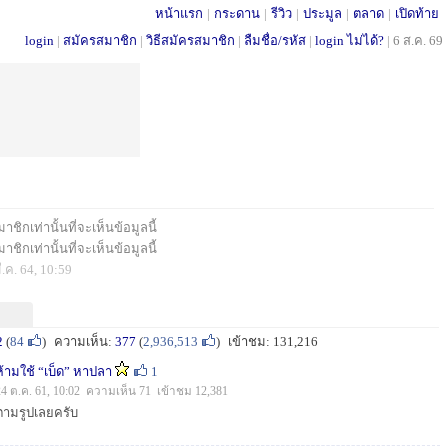
หน้าแรก
|
กระดาน
|
รีวิว
|
ประมูล
|
ตลาด
|
เปิดท้าย
login
|
สมัครสมาชิก
|
วิธีสมัครสมาชิก
|
ลืมชื่อ/รหัส
|
login ไม่ได้?
|
6 ส.ค. 69
ชิกเท่านั้นที่จะเห็นข้อมูลนี้
ชิกเท่านั้นที่จะเห็นข้อมูลนี้
ี.ค. 64, 10:59
2
(
84
)
ความเห็น:
377
(
2,936,513
)
เข้าชม: 131,216
ห้ามใช้ “เบ็ด” หาปลา
1
24 ต.ค. 61, 10:02 ความเห็น 71 เข้าชม 12,381
ตามรูปเลยครับ