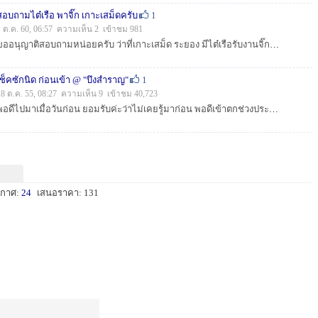
สอบถามไต๋เรือ พาจิ๊ก เกาะเสม็ดครับ
1
1 ต.ค. 60, 06:57 ความเห็น 2 เข้าชม 981
ขออนุญาติสอบถามหน่อยครับ ว่าที่เกาะเสม็ด ระยอง มีไต๋เรือรับงานจิ๊ก แคสหมายต่างๆรอบๆเกาะมั้ยครับ น้าท่านใดทราบรบกวนหน่อยนะครับ ...
เช็คซักนิด ก่อนเข้า @ "บึงสำราญ"
1
18 ต.ค. 55, 08:27 ความเห็น 9 เข้าชม 40,723
พอดีไปมาเมื่อวันก่อน ยอมรับค่ะว่าไม่เคยรู้มาก่อน พอดีเข้าตกช่วงประมาณบ่าย 4 โมง ตกไปพอถึงเที่ยงคืนพนักงานมาเรียกเก็บเงิน บอกหมดเวลาเที่ยงคืน ถ้าตกต้อ...
ะกาศ:
24
เสนอราคา: 131