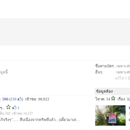
ชื่อตามบัตร:
เฉพาะสมา
ูลนี้
อื่นๆ:
เฉพาะสมา
แก้ไข 5 ม
ข้อมูลห้อง
น:
596
(
339
)
เข้าชม: 98,922
โหวต: 54
เรื่อง:
3
ๆ...
1
ห็น 102 เข้าชม 14,157
......”ตกกุ้งบ้านโพธิ์นั้นโก้จริงๆ”....... สืบเนื่องจากทริพที่แล้ว... (เดี๋ยวมาเล่าให้ฟังครับ)...