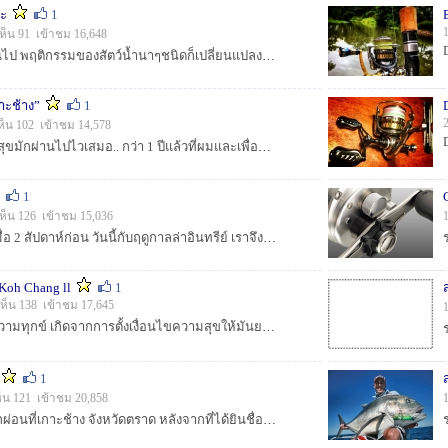
๊ะ
1
ห็น 91 เข้าชม 16,648
ฤดูกาลผ่านเปลี่ยนหมุนไป พฤติกรรมของสัตว์น้ำนาๆชนิดก็เปลี่ยนแปลงไปตามกาลเวลา ไม่ว่าปลา ปู หรือแม้กระทั่งกุ้ง ที่มีพฤติกรรมการหาอาหารที่เปลี่ยนไป ...
กาะช้าง”
1
ห็น 102 เข้าชม 14,578
......กาลเวลาแห่งความสุขมักผ่านไปไวเสมอ.. กว่า 1 ปีแล้วที่ผมและเพื่อนๆในก๊วน สาละวนอยู่กับเกมส์ jigging ที่เกาะช้างแห่งนี้ น่าจะด้วยความสมบูรณ์ของเหล่...
1
ห็น 126 เข้าชม 15,036
....หลังจากทริพที่แล้วเมื่อ 2 สัปดาห์ก่อน วันนี้กับฤดูกาลล่าอินทรีย์ เราจึงกลับมาหาคำตอบของช่วงเปลี่ยนผ่านฤดูกาลอีกครั้ง กับไต๋ต้น แหลมกลัด เกาะช้าง ผ...
Koh Chang ll
1
ห็น 138 เข้าชม 17,645
...ว่ากันว่า... "บางครั้งความทุกข์ เกิดจากการตั้งเงื่อนไขความสุขให้มันยากเกินไป.. ถ้านิยามความสุขให้มันเรียบง่าย คุณก็จะมีความสุขได้ทุกวัน......
1
็น 121 เข้าชม 20,858
ทริปนี้ได้มีโอกาสมาพักผ่อนที่เกาะช้าง จังหวัดตราด หลังจากที่ได้ยินชื่อเสียงเรียงนามของ ไต๋ต้น แห่งบ้านสลักคอก ว่าฉมังในการหาหมายเด็ดๆ บริเวณรอบๆเกาะ...