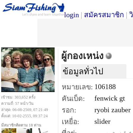
login
|
สมัครสมาชิก
|
ว
ผู้กองเหน่ง
ข้อมูลทั่วไป
106188
หมายเลข:
fenwick gt
คันเบ็ด:
เข้าชม: 303,652 ครั้ง
ความถี่: 57 หน้า/วัน
ryobi zauber
รอก:
ล่าสุด: 06-08-2569, 07:21:49
ตั้งแต่: 10-02-2555, 09:37:24
slider
เหยื่อ:
มีสมาชิกติดตาม 18 ท่าน