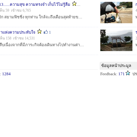
3.......ความสุข ความทรงจำ เก็บไว้ไม่รู้ลืม
1
ห็น 59 เข้าชม 6,765
สวัสดีครับเพื่อนๆ สมาชิก สยามฟิชชิ่ง ทุกท่าน ใกล้จะถึงเดือนสุดท้ายของปี 2556 แล้วนะครับ ในช่วง 1 ปี ที่ผ่านมา ผมและลูกชายออกทริปนับครั้งไม่ถ้วน บางครั...
่าแห่งความประทับใจ
1
ห็น 158 เข้าชม 14,531
สวัสดีน้าๆทุกท่านครับ สืบเนื่องจากที่มีภาระกิจต้องเดินทางไปทำงานต่างจังหวัด เลยถือโอกาสแวะเยี่ยมเจ้ากระสูบเพื่อนเก่า กับหมายเก่าๆ เที่ยวนี้คงตัวโตขึ้น...
ข้อมูลหน้าประมูล
น:
1284
Feedback:
171
ปร