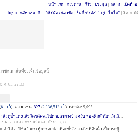
หน้าแรก
|
กระดาน
|
รีวิว
|
ประมูล
|
ตลาด
|
เปิดท้าย
login
|
สมัครสมาชิก
|
วิธีสมัครสมาชิก
|
ลืมชื่อ/รหัส
|
login ไม่ได้?
|
6 ส.ค. 69
ชิกเท่านั้นที่จะเห็นข้อมูลนี้
ธ.ค. 63, 22:33
(
81
)
ความเห็น:
827
(
2,936,513
)
เข้าชม: 9,098
ใกล้ฤดูน้ำแดงแล้ว ใครคิดจะไปตกปลาพวงบ้างครับ หยุดคิดสักนิด เว้นสักปีจะดีไหมครับ
3 ก.ค. 58, 08:43 ความเห็น 64 เข้าชม 3,066
ผมจำได้ว่า ปีที่แล้วกระทู้การตกปลาที่จะขึ้นไปวางไข่ที่ต้นน้ำ เป็นกระทู้ที่มีการวิพากวิจารณ์กันอย่างกว้างขวางมาก บ้างก็ว่าเป็นสิทธิ์ส่วนบุคคล บ้างก็ว่า...