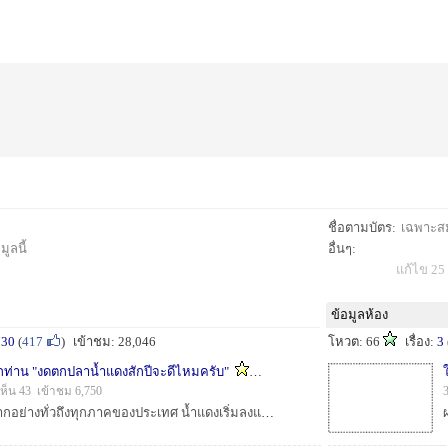
ชื่อตามบัตร:
เฉพาะสมา
ูลนี้
อื่นๆ:
แก้ไข 25 
ข้อมูลห้อง
730
(
417
)
เข้าชม: 28,046
โหวต: 66
เรื่อง:
3
กท่าน "งดตกปลาน้ำแดงสักปีจะดีไหมครับ"
1
ห็น 43 เข้าชม 6,750
ช่วงนี้ฝนตกค่อนข้างมากอย่างทั่วถึงทุกภาคของประเทศ น้ำแดงเริ่มลงแล้วในหลายๆที่ ซึ่งเป็นช่วงที่ปลาหลากหลายชนิดจะเดินทางขึ้นต้นน้ำเพื่อไปวางไข่ 2-3 ป...