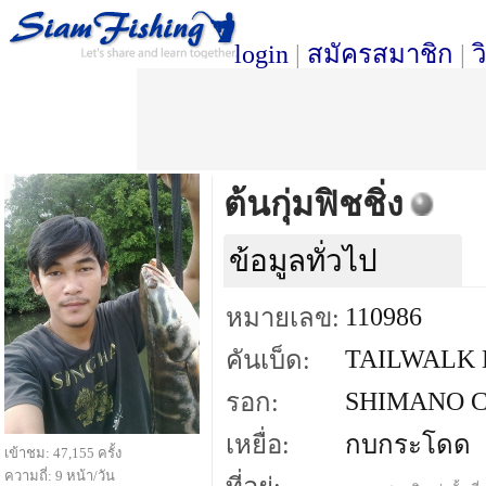
login
|
สมัครสมาชิก
|
ว
ต้นกุ่มฟิชชิ่ง
ข้อมูลทั่วไป
110986
หมายเลข:
TAILWALK
คันเบ็ด:
SHIMANO C
รอก:
เหยื่อ:
กบกระโดด
เข้าชม: 47,155 ครั้ง
ความถี่: 9 หน้า/วัน